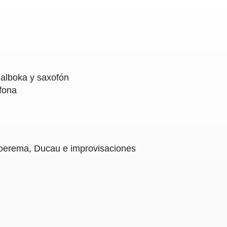
, alboka y saxofón
fona
oerema, Ducau e improvisaciones