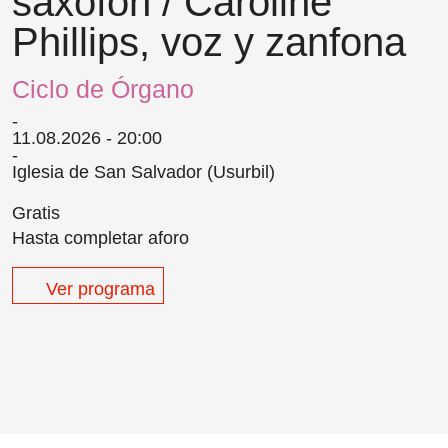
saxofón / Caroline
Phillips, voz y zanfona
Ciclo de Órgano
11.08.2026 - 20:00
Iglesia de San Salvador (Usurbil)
Gratis
Hasta completar aforo
/
Política de cookies
/
Condiciones
s
Ver programa