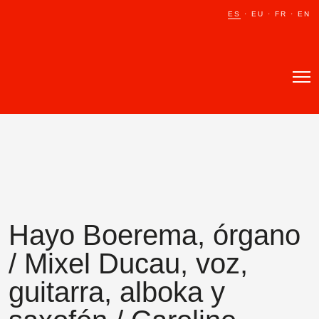
ES
ES
·
·
EU
EU
·
·
FR
FR
·
·
EN
EN
Hayo Boerema, órgano
/ Mixel Ducau, voz,
guitarra, alboka y