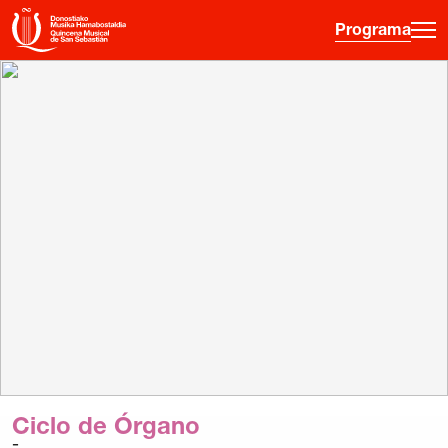
Programa
·
·
·
ES
EU
FR
EN
Programa
Otras Actividades
Información entradas
Guía para principiantes
Hora joven
La Quincena
Historia
Ciclo de Órgano
Ediciones anteriores