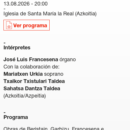
13.08.2026 - 20:00
Carteles
Iglesia de Santa María la Real (Azkoitia)
Sedes Habituales
Curso de Órgano
Ver programa
La Quincena Verde
Intérpretes
Hazte Amigo
José Luis Francesena
órgano
Amigos
Con la colaboración de:
Mariatxen Urkia
soprano
Noticias
Txalkor Txistulari Taldea
Sahatsa Dantza Taldea
Contacto
(Azkoitia/Azpeitia)
Newsletter
Programa
Patrocinio
Obras de Beristain, Garbizu, Francesena e