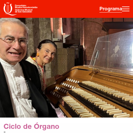
Programa
·
·
·
ES
EU
FR
EN
Programa
Otras Actividades
Información entradas
Guía para principiantes
Hora joven
La Quincena
Historia
Ciclo de Órgano
Ediciones anteriores