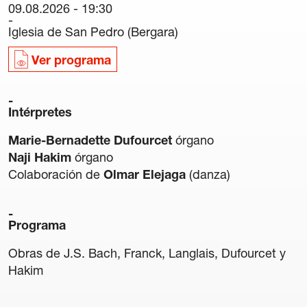
09.08.2026 - 19:30
Carteles
Iglesia de San Pedro (Bergara)
Sedes Habituales
Curso de Órgano
Ver programa
La Quincena Verde
Intérpretes
Hazte Amigo
Marie-Bernadette Dufourcet
órgano
Amigos
Naji Hakim
órgano
Colaboración de
Olmar Elejaga
(danza)
Noticias
Contacto
Programa
Newsletter
Obras de J.S. Bach, Franck, Langlais, Dufourcet y
Hakim
Patrocinio