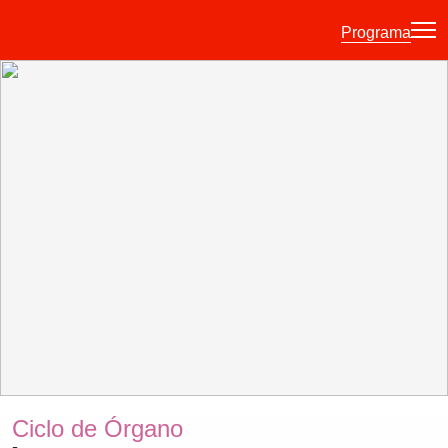
Programa
·
·
·
ES
EU
FR
EN
Programa
Otras Actividades
Información entradas
Guía para principiantes
Hora joven
La Quincena
Historia
Ciclo de Órgano
Ediciones anteriores