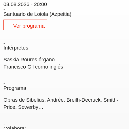
08.08.2026 - 20:00
Carteles
Santuario de Loiola (Azpeitia)
Sedes Habituales
Curso de Órgano
Ver programa
La Quincena Verde
Intérpretes
Hazte Amigo
Saskia Roures
órgano
Amigos
Francisco Gil
corno inglés
Noticias
Programa
Contacto
Obras de Sibelius, Andrée, Breilh-Decruck, Smith-
Newsletter
Price, Sowerby…
Patrocinio
Colabora: