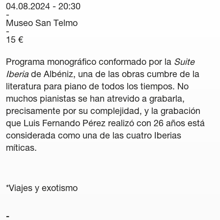
04.08.2024 - 20:30
Carteles
Museo San Telmo
Sedes Habituales
15 €
Curso de Órgano
La Quincena Verde
Programa monográfico conformado por la
Suite
Iberia
de Albéniz, una de las obras cumbre de la
Hazte Amigo
literatura para piano de todos los tiempos. No
muchos pianistas se han atrevido a grabarla,
Amigos
precisamente por su complejidad, y la grabación
que Luis Fernando Pérez realizó con 26 años está
Noticias
considerada como una de las cuatro Iberias
míticas.
Contacto
Newsletter
*Viajes y exotismo
Patrocinio