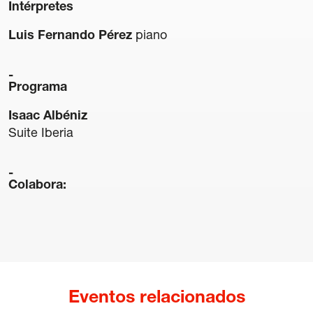
Intérpretes
Luis Fernando Pérez
piano
Programa
Transparencia
Isaac Albéniz
Contratación
Suite Iberia
Política lingüística
Aviso legal
Política de privacidad
Colabora:
Política de cookies
Condiciones generales de compra de entradas
Canal de denuncias
Eventos relacionados