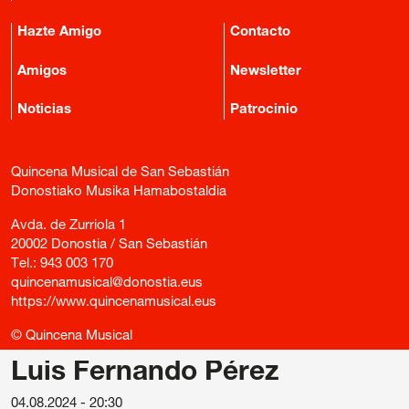
Hazte Amigo
Contacto
Amigos
Newsletter
Noticias
Patrocinio
Quincena Musical de San Sebastián
Donostiako Musika Hamabostaldia
Avda. de Zurriola 1
20002 Donostia / San Sebastián
Tel.:
943 003 170
quincenamusical@donostia.eus
https://www.quincenamusical.eus
© Quincena Musical
Luis Fernando Pérez
/
Política de privacidad
/
Política de cookies
/
Condiciones generales de compra de entradas
/
04.08.2024 - 20:30