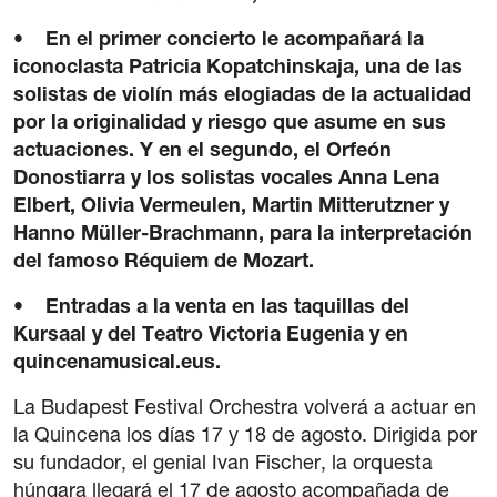
Carteles
• En el primer concierto le acompañará la
Sedes Habituales
iconoclasta Patricia Kopatchinskaja, una de las
Curso de Órgano
solistas de violín más elogiadas de la actualidad
por la originalidad y riesgo que asume en sus
La Quincena Verde
actuaciones. Y en el segundo, el Orfeón
Donostiarra y los solistas vocales Anna Lena
Hazte Amigo
Elbert, Olivia Vermeulen, Martin Mitterutzner y
Hanno Müller-Brachmann, para la interpretación
Amigos
del famoso Réquiem de Mozart.
Noticias
• Entradas a la venta en las taquillas del
Kursaal y del Teatro Victoria Eugenia y en
Contacto
quincenamusical.eus.
La Budapest Festival Orchestra volverá a actuar en
Newsletter
la Quincena los días 17 y 18 de agosto. Dirigida por
su fundador, el genial Ivan Fischer, la orquesta
Patrocinio
húngara llegará el 17 de agosto acompañada de