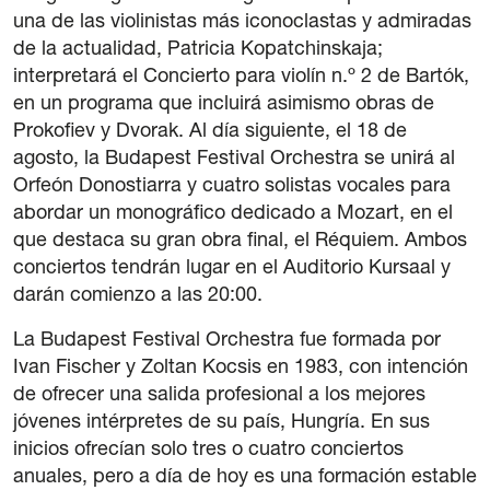
una de las violinistas más iconoclastas y admiradas
de la actualidad, Patricia Kopatchinskaja;
interpretará el Concierto para violín n.º 2 de Bartók,
en un programa que incluirá asimismo obras de
Prokofiev y Dvorak. Al día siguiente, el 18 de
Transparencia
agosto, la Budapest Festival Orchestra se unirá al
Contratación
Orfeón Donostiarra y cuatro solistas vocales para
Política lingüística
abordar un monográfico dedicado a Mozart, en el
Aviso legal
que destaca su gran obra final, el Réquiem. Ambos
Política de privacidad
conciertos tendrán lugar en el Auditorio Kursaal y
Política de cookies
darán comienzo a las 20:00.
Condiciones generales de compra de entradas
La Budapest Festival Orchestra fue formada por
Canal de denuncias
Ivan Fischer y Zoltan Kocsis en 1983, con intención
de ofrecer una salida profesional a los mejores
jóvenes intérpretes de su país, Hungría. En sus
inicios ofrecían solo tres o cuatro conciertos
anuales, pero a día de hoy es una formación estable