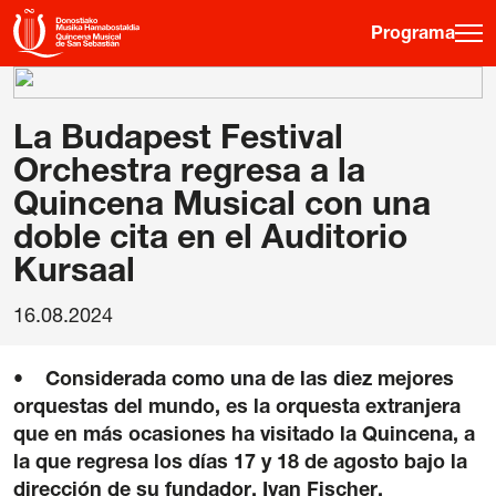
Programa
·
·
·
ES
EU
FR
EN
La Budapest Festival
Orchestra regresa a la
Quincena Musical con una
Programa
doble cita en el Auditorio
Otras Actividades
Kursaal
Información entradas
Guía para principiantes
16.08.2024
Hora joven
• Considerada como una de las diez mejores
orquestas del mundo, es la orquesta extranjera
La Quincena
que en más ocasiones ha visitado la Quincena, a
Historia
la que regresa los días 17 y 18 de agosto bajo la
Ediciones anteriores
dirección de su fundador, Ivan Fischer.