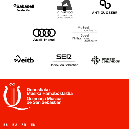
ES
·
EU
·
FR
·
EN