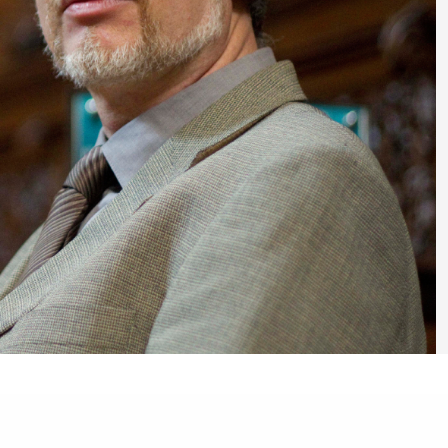
a Verde
ítica lingüística
/
Aviso legal
/
Política de privacidad
generales de compra de entradas
/
Canal de denuncia