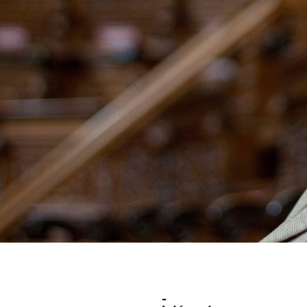
La Quincen
Transparencia
/
Contratación
/
Pol