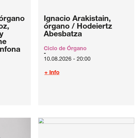
órgano
Ignacio Arakistain,
oz,
órgano / Hodeiertz
y
Abesbatza
ne
anfona
Ciclo de Órgano
10.08.2026 - 20:00
+ Info