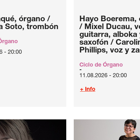
qué, órgano /
Hayo Boerema, 
a Soto, trombón
/ Mixel Ducau, v
guitarra, alboka 
 Órgano
saxofón / Caroli
Phillips, voz y z
6 - 20:00
Ciclo de Órgano
11.08.2026 - 20:00
+ Info