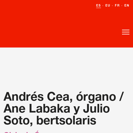
ES
ES
·
·
EU
EU
·
·
FR
FR
·
·
EN
EN
o
o
Andrés Cea, órgano /
Ane Labaka y Julio
Soto, bertsolaris