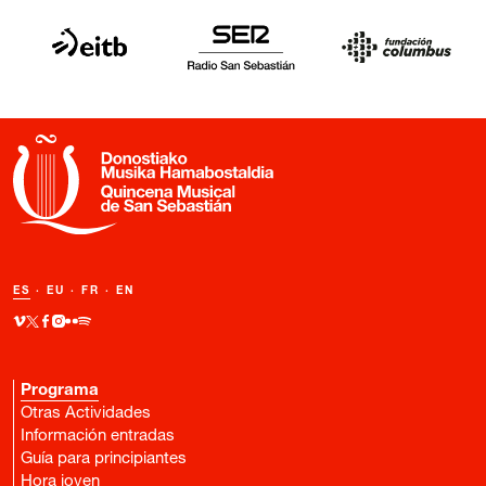
ES
·
EU
·
FR
·
EN
Programa
Otras Actividades
Información entradas
Guía para principiantes
Hora joven