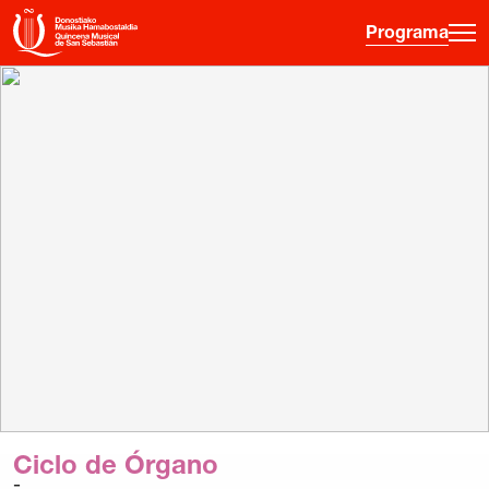
Programa
·
·
·
ES
EU
FR
EN
Programa
Otras Actividades
Información entradas
Guía para principiantes
Hora joven
La Quincena
Historia
Ciclo de Órgano
Ediciones anteriores