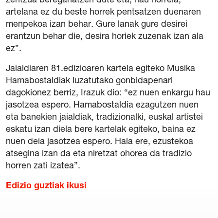
zentzua bereganatzen dute eta, hau horrela,
artelana ez du beste horrek pentsatzen duenaren
menpekoa izan behar. Gure lanak gure desirei
erantzun behar die, desira horiek zuzenak izan ala
ez”.
Jaialdiaren 81.edizioaren kartela egiteko Musika
Hamabostaldiak luzatutako gonbidapenari
dagokionez berriz, Irazuk dio: “ez nuen enkargu hau
jasotzea espero. Hamabostaldia ezagutzen nuen
eta banekien jaialdiak, tradizionalki, euskal artistei
eskatu izan diela bere kartelak egiteko, baina ez
nuen deia jasotzea espero. Hala ere, ezustekoa
atsegina izan da eta niretzat ohorea da tradizio
horren zati izatea”.
Edizio guztiak ikusi