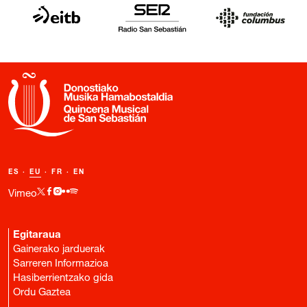
ES
·
EU
·
FR
·
EN
Vimeo
Egitaraua
Gainerako jarduerak
Sarreren Informazioa
Hasiberrientzako gida
Ordu Gaztea