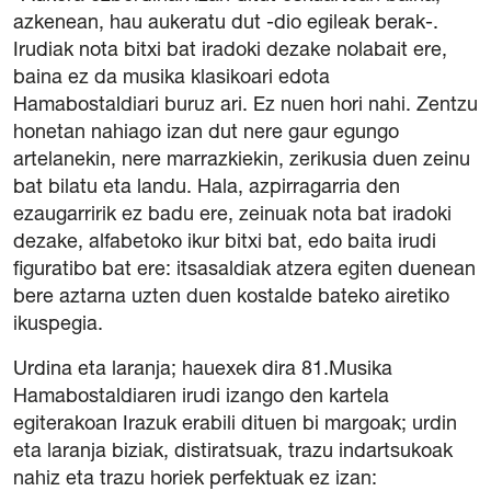
azkenean, hau aukeratu dut -dio egileak berak-.
Irudiak nota bitxi bat iradoki dezake nolabait ere,
baina ez da musika klasikoari edota
Hamabostaldiari buruz ari. Ez nuen hori nahi. Zentzu
honetan nahiago izan dut nere gaur egungo
Gardentasuna
artelanekin, nere marrazkiekin, zerikusia duen zeinu
Kontratazioa
bat bilatu eta landu. Hala, azpirragarria den
Hizkuntza Politika
ezaugarririk ez badu ere, zeinuak nota bat iradoki
Legezko oharra
dezake, alfabetoko ikur bitxi bat, edo baita irudi
Pribatutasun politika
figuratibo bat ere: itsasaldiak atzera egiten duenean
Cookie politika
bere aztarna uzten duen kostalde bateko airetiko
Sarrerak erosteko baldintza orokorrak
ikuspegia.
Salaketen Kanala
Urdina eta laranja; hauexek dira 81.Musika
Hamabostaldiaren irudi izango den kartela
egiterakoan Irazuk erabili dituen bi margoak; urdin
eta laranja biziak, distiratsuak, trazu indartsukoak
nahiz eta trazu horiek perfektuak ez izan: