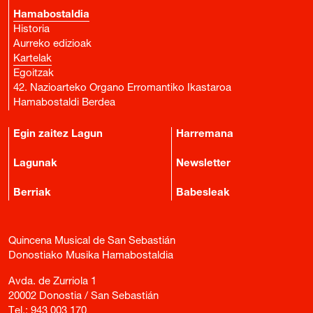
Hamabostaldia
Historia
Aurreko edizioak
Kartelak
Egoitzak
42. Nazioarteko Organo Erromantiko Ikastaroa
Hamabostaldi Berdea
Egin zaitez Lagun
Harremana
Lagunak
Newsletter
Berriak
Babesleak
Quincena Musical de San Sebastián
Donostiako Musika Hamabostaldia
Avda. de Zurriola 1
20002 Donostia / San Sebastián
Tel.:
943 003 170