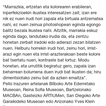
“Marrazkia, ertzetan eta kolorearen erabileran,
inperfekzioekin ikustea interesatzen zait; izan ere
nik ez nuen irudi hori zapala eta birtuala antzematea
nahi, ez nuen zeinua photoshopean eginda egongo
balitz bezala ikustea nahi. Aitzitik, marrakia eskuz
eginda dago, landutako irudia da, eta zentzu
honetan zerbait iradoki edo adierazi zezan bilatzen
nuen. Helburu horrekin irudi hori, zeinu hori, irrist-
arazi egin nuen eta irrist-arazterakoan beste kolore
bat txertatu nuen, kontraste bat lortuz. Modu
honetan, eta urrutitik begiratuz gero, zapala izan
beharrean bolumena duen irudi bat ikusten da; hiru
dimentsiotako zeinu bat da azken emaitza”.
Pello Irazuren artelanak Bilboko Arte Ederretako
Museoan, Reina Sofia Museoan, Bartzelonako
MACBAn, Gasteizko ARTIUMen, San Diegoko Arte
Garaikideko Museoan edo Arizonako Yves Klein