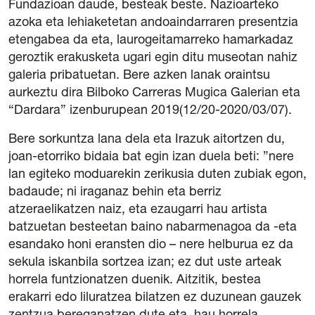
Fundazioan daude, besteak beste. Nazioarteko
azoka eta lehiaketetan andoaindarraren presentzia
etengabea da eta, laurogeitamarreko hamarkadaz
geroztik erakusketa ugari egin ditu museotan nahiz
galeria pribatuetan. Bere azken lanak oraintsu
aurkeztu dira Bilboko Carreras Mugica Galerian eta
“Dardara” izenburupean 2019(12/20-2020/03/07).
Bere sorkuntza lana dela eta Irazuk aitortzen du,
joan-etorriko bidaia bat egin izan duela beti: ”nere
lan egiteko moduarekin zerikusia duten zubiak egon,
badaude; ni iraganaz behin eta berriz
atzeraelikatzen naiz, eta ezaugarri hau artista
batzuetan besteetan baino nabarmenagoa da -eta
esandako honi eransten dio – nere helburua ez da
sekula iskanbila sortzea izan; ez dut uste arteak
horrela funtzionatzen duenik. Aitzitik, bestea
erakarri edo liluratzea bilatzen ez duzunean gauzek