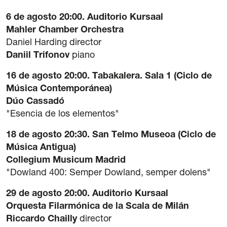
6 de agosto 20:00. Auditorio Kursaal
Mahler Chamber Orchestra
Daniel Harding director
Daniil Trifonov
piano
Gardentasuna
16 de agosto 20:00. Tabakalera. Sala 1 (Ciclo de
Kontratazioa
Música Contemporánea)
Hizkuntza Politika
Dúo Cassadó
Legezko oharra
"Esencia de los elementos"
Pribatutasun politika
18 de agosto 20:30. San Telmo Museoa (Ciclo de
Cookie politika
Música Antigua)
Sarrerak erosteko baldintza orokorrak
Collegium Musicum Madrid
Salaketen Kanala
"Dowland 400: Semper Dowland, semper dolens"
29 de agosto 20:00. Auditorio Kursaal
Orquesta Filarmónica de la Scala de Milán
Riccardo Chailly
director