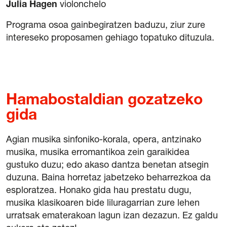
Julia Hagen
violonchelo
Programa osoa gainbegiratzen baduzu, ziur zure
intereseko proposamen gehiago topatuko dituzula.
Hamabostaldian gozatzeko
gida
Agian musika sinfoniko-korala, opera, antzinako
musika, musika erromantikoa zein garaikidea
gustuko duzu; edo akaso dantza benetan atsegin
duzuna. Baina horretaz jabetzeko beharrezkoa da
esploratzea. Honako gida hau prestatu dugu,
musika klasikoaren bide liluragarrian zure lehen
urratsak ematerakoan lagun izan dezazun. Ez galdu