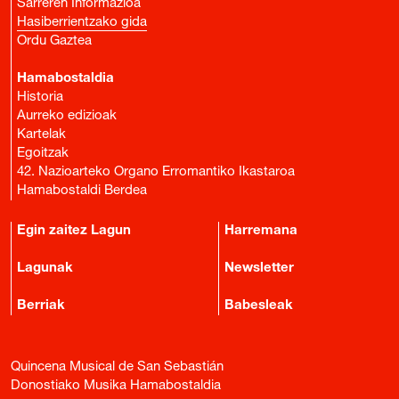
Sarreren Informazioa
Hasiberrientzako gida
Ordu Gaztea
Hamabostaldia
Historia
Aurreko edizioak
Kartelak
Egoitzak
42. Nazioarteko Organo Erromantiko Ikastaroa
Hamabostaldi Berdea
Egin zaitez Lagun
Harremana
Lagunak
Newsletter
Berriak
Babesleak
Quincena Musical de San Sebastián
Donostiako Musika Hamabostaldia