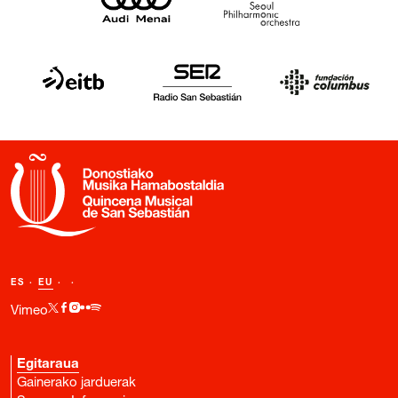
ES
·
EU
·
·
Vimeo
Egitaraua
Gainerako jarduerak