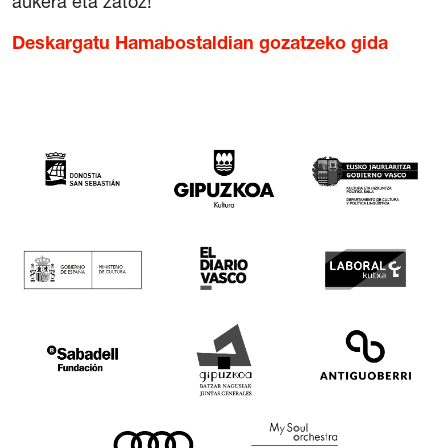
aukera eta zatoz!
Deskargatu Hamabostaldian gozatzeko gida