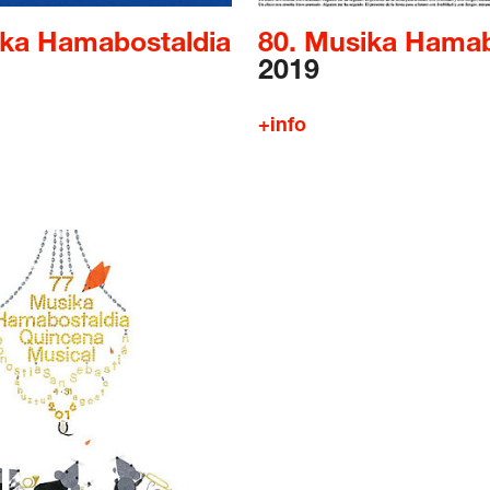
ika Hamabostaldia
80. Musika Hamab
2019
+info