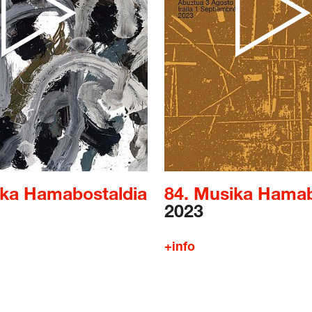
 Ikastaroa
di Berdea
ntza Politika
/
Legezko oharra
/
Pribatutasun politika
ika Hamabostaldia
84. Musika Hamab
baldintza orokorrak
/
Salaketen Kanala
2023
+info