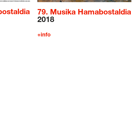
ostaldia
79. Musika Hamabostaldia
2018
+info