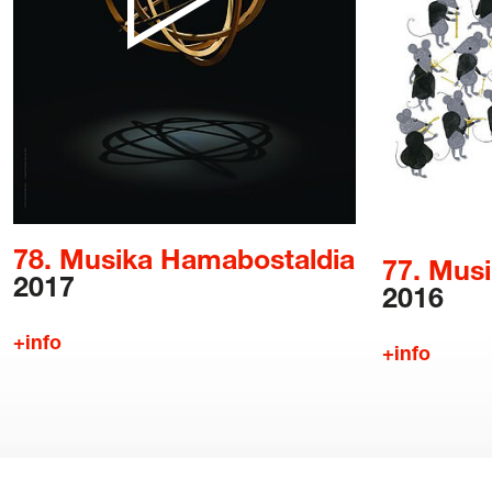
78. Musika Hamabostaldia
77. Mus
2017
2016
+info
+info