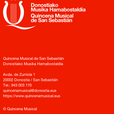
Quincena Musical de San Sebastián
Donostiako Musika Hamabostaldia
Avda. de Zurriola 1
20002 Donostia / San Sebastián
Tel.:
943 003 170
quincenamusical@donostia.eus
https://www.quincenamusical.eus
© Quincena Musical