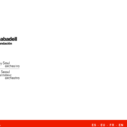
ES
·
EU
·
FR
·
EN