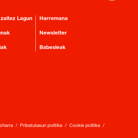
 zaitez Lagun
Harremana
unak
Newsletter
iak
Babesleak
oharra
/
Pribatutasun politika
/
Cookie politika
/