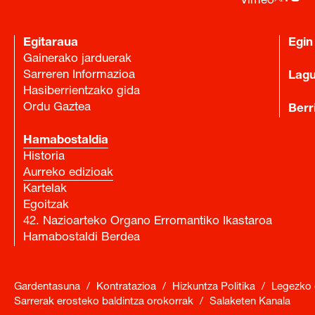
Vimeo
Egitaraua
Egin
Gainerako jarduerak
Sarreren Informazioa
Lag
Hasiberrientzako gida
Ordu Gaztea
Berr
Hamabostaldia
Historia
Aurreko edizioak
Kartelak
Egoitzak
42. Nazioarteko Organo Erromantiko Ikastaroa
Hamabostaldi Berdea
Gardentasuna
/
Kontratazioa
/
Hizkuntza Politika
/
Legezko 
Sarrerak erosteko baldintza orokorrak
/
Salaketen Kanala