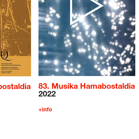
/
Cookie politika
/
Sarrerak erosteko
83. Musika Hamabostaldia
ostaldia
2022
+info