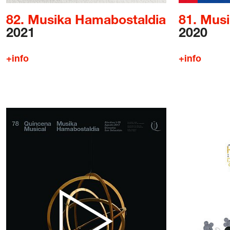
82. Musika Hamabostaldia
81. Mus
2021
2020
+info
+info