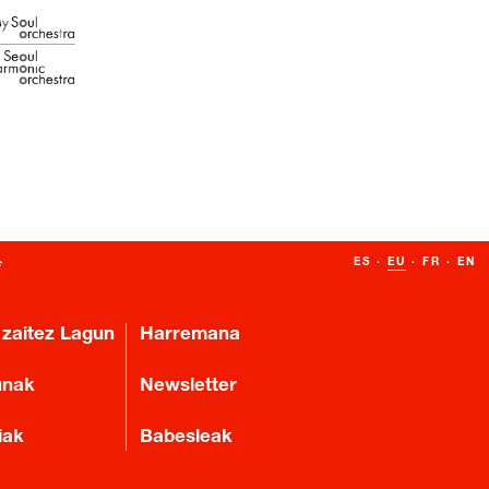
ES
·
EU
·
FR
·
EN
 zaitez Lagun
Harremana
unak
Newsletter
iak
Babesleak