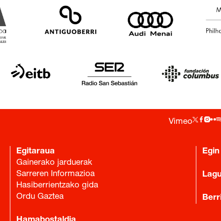
Vimeo
Egitaraua
Egin
Gainerako jarduerak
Sarreren Informazioa
Lag
Hasiberrientzako gida
Ordu Gaztea
Berr
Hamabostaldia