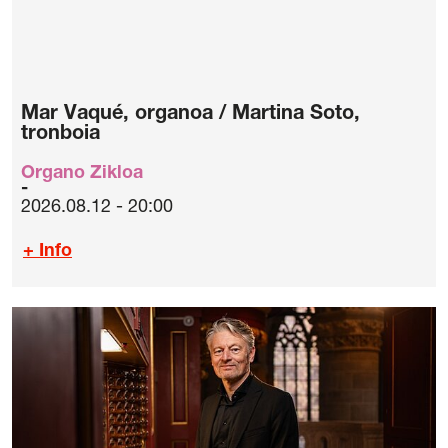
Mar Vaqué, organoa / Martina Soto,
tronboia
Organo Zikloa
2026.08.12 - 20:00
+ Info