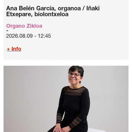
Ana Belén García, organoa / Iñaki
Etxepare, biolontxeloa
Organo Zikloa
2026.08.09 - 12:45
+ Info