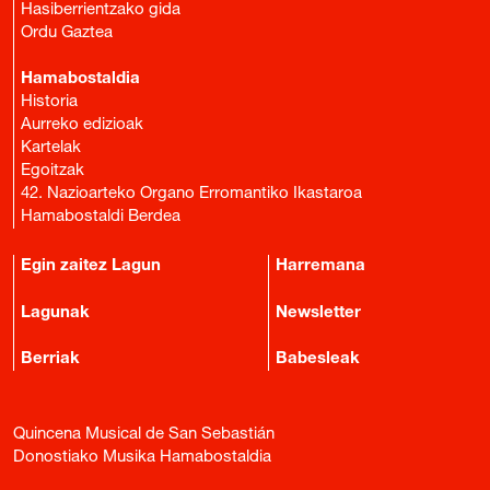
Hasiberrientzako gida
Ordu Gaztea
Hamabostaldia
Historia
Aurreko edizioak
Kartelak
Egoitzak
42. Nazioarteko Organo Erromantiko Ikastaroa
Hamabostaldi Berdea
Egin zaitez Lagun
Harremana
Lagunak
Newsletter
Berriak
Babesleak
Quincena Musical de San Sebastián
Donostiako Musika Hamabostaldia