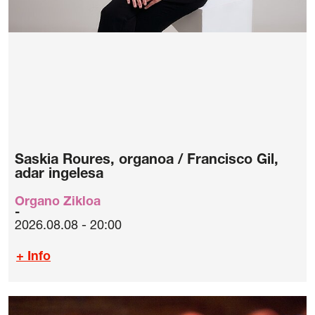
Saskia Roures, organoa / Francisco Gil,
adar ingelesa
Organo Zikloa
2026.08.08 - 20:00
+ Info