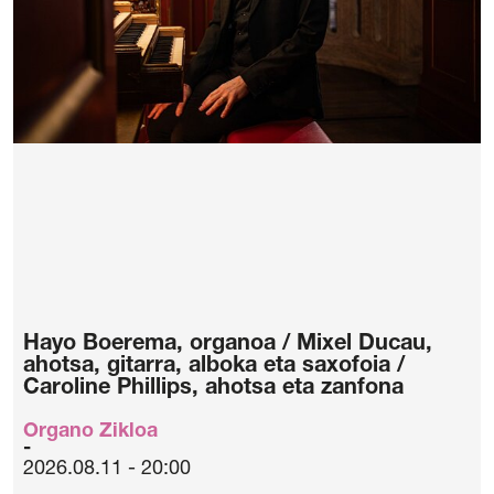
Hayo Boerema, organoa / Mixel Ducau,
ahotsa, gitarra, alboka eta saxofoia /
Caroline Phillips, ahotsa eta zanfona
Organo Zikloa
2026.08.11 - 20:00