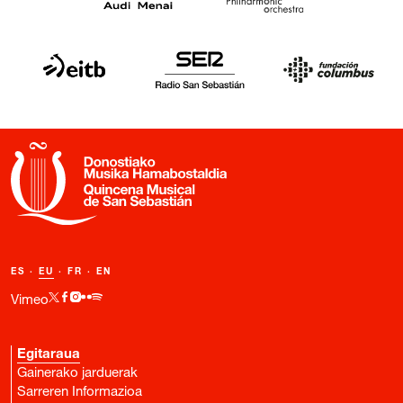
ES
·
EU
·
FR
·
EN
Vimeo
Egitaraua
Gainerako jarduerak
Sarreren Informazioa