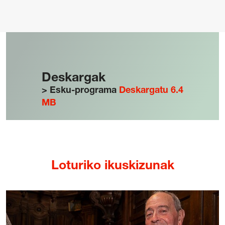
Gardentasuna
Deskargak
Kontratazioa
> Esku-programa
Deskargatu 6.4
Hizkuntza Politika
MB
Legezko oharra
Pribatutasun politika
Cookie politika
Sarrerak erosteko baldintza orokorrak
Salaketen Kanala
Loturiko ikuskizunak