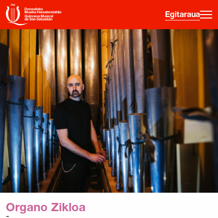
Egitaraua
·
·
·
ES
EU
FR
EN
Egitaraua
Gainerako jarduerak
Sarreren Informazioa
Hasiberrientzako gida
Ordu Gaztea
Hamabostaldia
Historia
Organo Zikloa
Aurreko edizioak