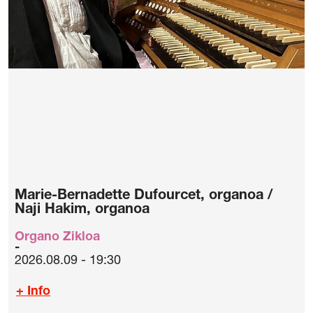
Marie-Bernadette Dufourcet, organoa /
Naji Hakim, organoa
Organo Zikloa
2026.08.09 - 19:30
+ Info