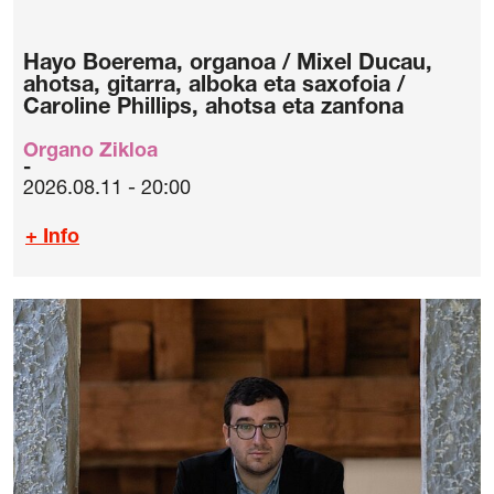
Hayo Boerema, organoa / Mixel Ducau,
ahotsa, gitarra, alboka eta saxofoia /
Caroline Phillips, ahotsa eta zanfona
Organo Zikloa
2026.08.11 - 20:00
+ Info