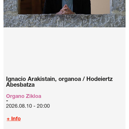
Ignacio Arakistain, organoa / Hodeiertz
Abesbatza
Organo Zikloa
2026.08.10 - 20:00
+ Info