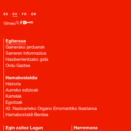
ES
·
EU
·
FR
·
EN
Vimeo
Egitaraua
Gainerako jarduerak
Sarreren Informazioa
Hasiberrientzako gida
Ordu Gaztea
Hamabostaldia
Historia
Aurreko edizioak
Kartelak
Egoitzak
42. Nazioarteko Organo Erromantiko Ikastaroa
Hamabostaldi Berdea
Egin zaitez Lagun
Harremana