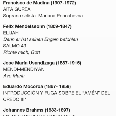
Francisco de Madina (1907-1972)
AITA GUREA
Soprano solista: Mariana Ponochevna
Felix Mendelssohn (1809-1847)
ELIJAH
Gardentasuna
Denn er hat seinen Engeln befohlen
Kontratazioa
SALMO 43
Hizkuntza Politika
Richte mich, Gott
Legezko oharra
Pribatutasun politika
Jose María Usandizaga (1887-1915)
Cookie politika
MENDI-MENDIYAN
Sarrerak erosteko baldintza orokorrak
Ave María
Salaketen Kanala
Eduardo Mocoroa (1867- 1959)
INTRODUCCIÓN Y FUGA SOBRE EL “AMÉN” DEL
CREDO III*
Johannes Brahms (1833-1897)