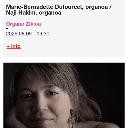
Marie-Bernadette Dufourcet, organoa /
Naji Hakim, organoa
Organo Zikloa
2026.08.09 - 19:30
+ Info