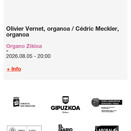
Olivier Vernet, organoa / Cédric Meckler,
organoa
Organo Zikloa
2026.08.05 - 20:00
+ Info