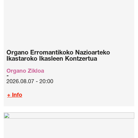
Organo Erromantikoko Nazioarteko
Ikastaroko Ikasleen Kontzertua
Organo Zikloa
2026.08.07 - 20:00
+ Info