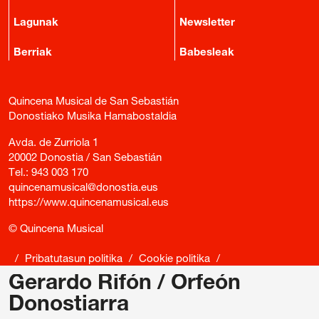
Lagunak
Newsletter
Berriak
Babesleak
Quincena Musical de San Sebastián
Donostiako Musika Hamabostaldia
Avda. de Zurriola 1
20002 Donostia / San Sebastián
Tel.:
943 003 170
quincenamusical@donostia.eus
https://www.quincenamusical.eus
© Quincena Musical
/
Pribatutasun politika
/
Cookie politika
/
Sarrerak erosteko baldintza orokorrak
/
Salaketen Kanala
Gerardo Rifón / Orfeón
Donostiarra