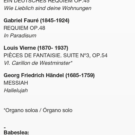
EIN DEUTSCHES REQUIEM OP.45
Wie Lieblich sind deine Wohnungen
Gabriel Fauré (1845-1924)
REQUIEM OP.48
In Paradisum
Louis Vierne (1870- 1937)
PIÈCES DE FANTAISIE. SUITE Nº3, OP.54
VI. Carillon de Westminster*
Georg Friedrich Händel (1685-1759)
MESSIAH
Hallelujah
*Organo soloa / Órgano solo
Babeslea: