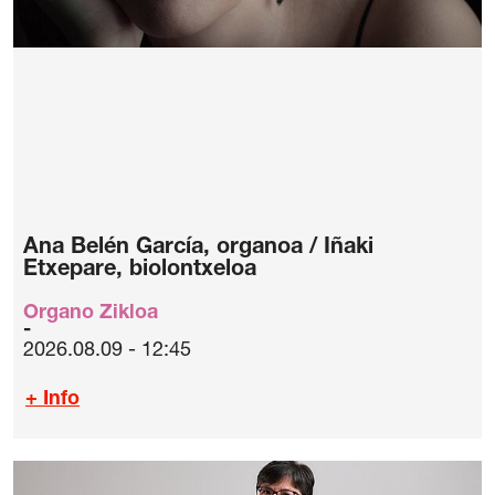
Ana Belén García, organoa / Iñaki
Etxepare, biolontxeloa
Organo Zikloa
2026.08.09 - 12:45
+ Info