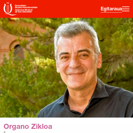
Egitaraua
·
·
·
ES
EU
FR
EN
Egitaraua
Gainerako jarduerak
Sarreren Informazioa
Hasiberrientzako gida
Ordu Gaztea
Hamabostaldia
Historia
Organo Zikloa
Aurreko edizioak