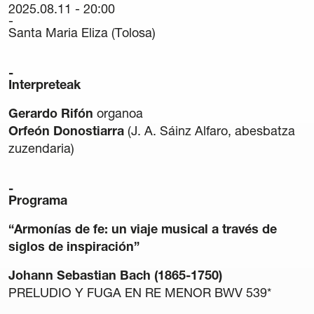
2025.08.11 - 20:00
Kartelak
Santa Maria Eliza (Tolosa)
Egoitzak
42. Nazioarteko Organo Erromantiko Ikastaroa
Hamabostaldi Berdea
Interpreteak
Gerardo Rifón
organoa
Egin zaitez Lagun
Orfeón Donostiarra
(J. A. Sáinz Alfaro, abesbatza
zuzendaria)
Lagunak
Berriak
Programa
Harremana
“Armonías de fe: un viaje musical a través de
siglos de inspiración”
Newsletter
Johann Sebastian Bach (1865-1750)
PRELUDIO Y FUGA EN RE MENOR BWV 539*
Babesleak