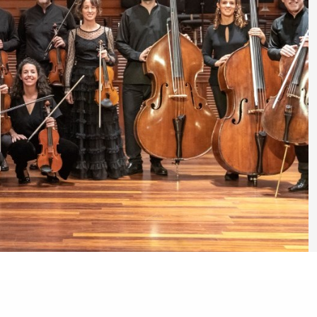
 Ikastaroa
di Berdea
ntza Politika
/
Legezko oharra
/
Pribatutasun politika
baldintza orokorrak
/
Salaketen Kanala