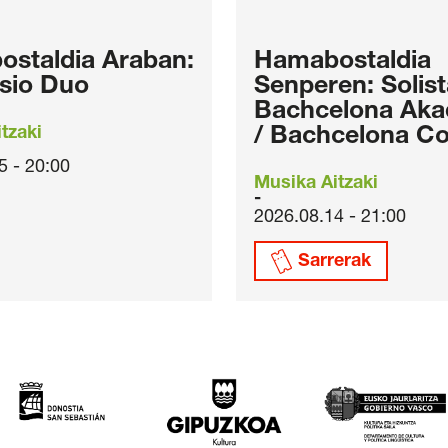
staldia Araban:
Hamabostaldia
sio Duo
Senperen: Solis
Bachcelona Aka
tzaki
/ Bachcelona Co
5 - 20:00
Musika Aitzaki
2026.08.14 - 21:00
Sarrerak