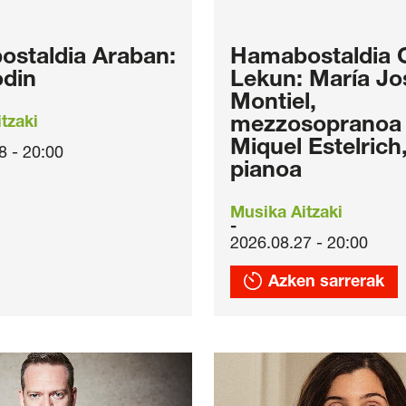
staldia Araban:
Hamabostaldia C
odin
Lekun: María Jo
Montiel,
tzaki
mezzosopranoa 
Miquel Estelrich
8 - 20:00
pianoa
Musika Aitzaki
2026.08.27 - 20:00
Azken sarrerak