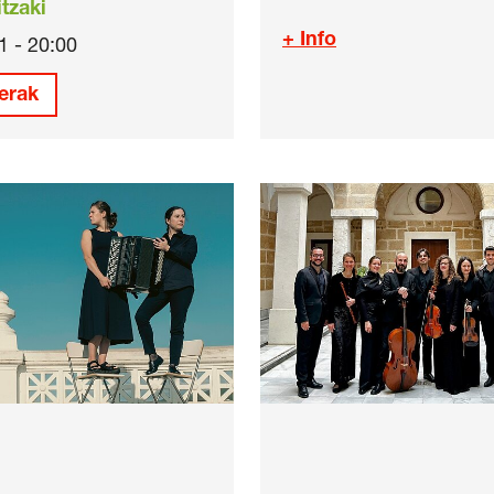
tzaki
+ Info
1 - 20:00
erak