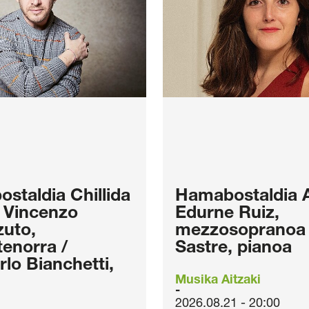
staldia Chillida
Hamabostaldia 
 Vincenzo
Edurne Ruiz,
uto,
mezzosopranoa /
tenorra /
Sastre, pianoa
rlo Bianchetti,
Musika Aitzaki
2026.08.21 - 20:00