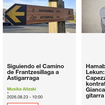
Siguiendo el Camino
Hamabo
de Frantzesillaga a
Lekun:
Astigarraga
Capezz
kontra
Musika Aitzaki
Gianca
gitarra
2026.08.23 - 10:00