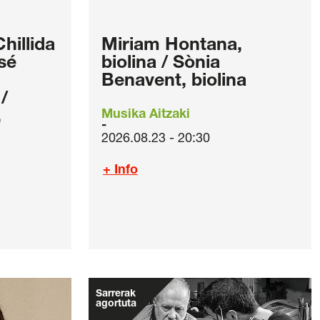
hillida
Miriam Hontana,
sé
biolina / Sònia
Benavent, biolina
/
,
Musika Aitzaki
2026.08.23 - 20:30
+ Info
Sarrerak
agortuta