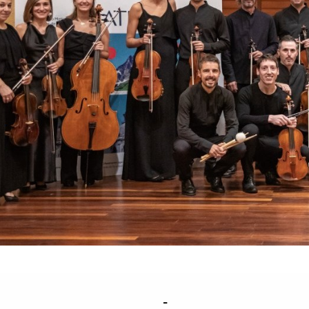
Erromantiko
Hamabostal
Gardentasuna
/
Kontratazioa
/
Hizku