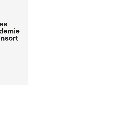
tas
demie
nsort