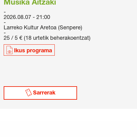
Musika Aitzaki
2026.08.07 - 21:00
Larreko Kultur Aretoa (Senpere)
25 / 5 € (18 urtetik beherakoentzat)
Ikus programa
/
Cookie politika
/
Sarrerak erosteko
Sarrerak