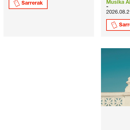
Musika Ai
Sarrerak
2026.08.2
Sarr