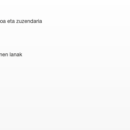
noa eta zuzendaria
nen lanak