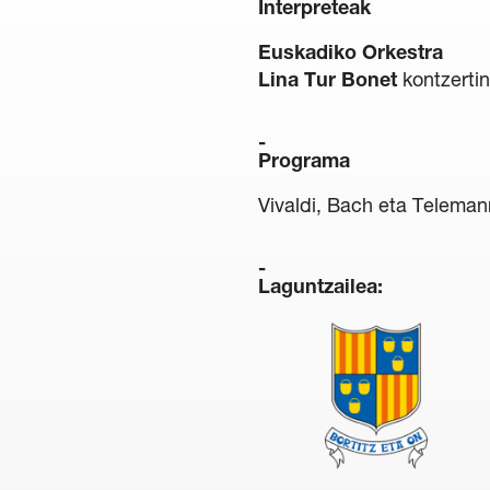
Interpreteak
Euskadiko Orkestra
Lina Tur Bonet
kontzerti
Programa
Vivaldi, Bach eta Teleman
Laguntzailea: