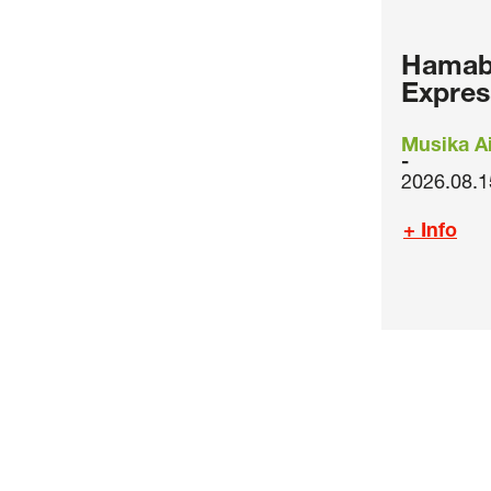
Hamabo
Expres
Musika Ai
2026.08.1
+ Info