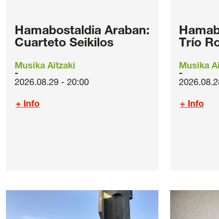
Hamabostaldia Araban:
Hamabo
Cuarteto Seikilos
Trío R
Musika Aitzaki
Musika Ai
2026.08.29 - 20:00
2026.08.2
+ Info
+ Info