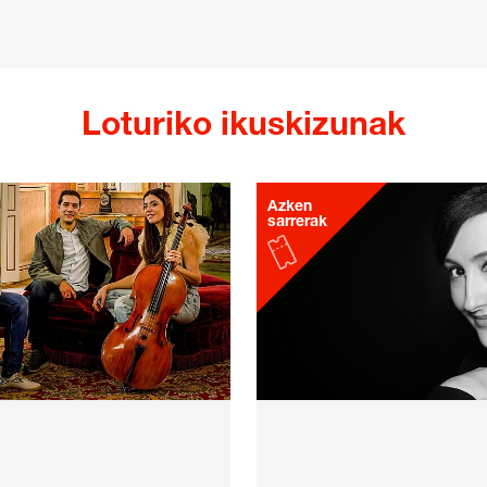
Loturiko ikuskizunak
Azken
sarrerak