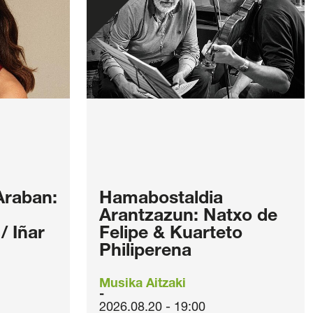
Araban:
Hamabostaldia
Arantzazun: Natxo de
 Iñar
Felipe & Kuarteto
Philiperena
Musika Aitzaki
2026.08.20 - 19:00