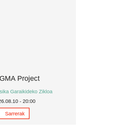
GMA Project
ika Garaikideko Zikloa
6.08.10 - 20:00
Sarrerak