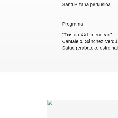
Santi Pizana
perkusioa
Programa
“Txistua XXI. mendean”
Cantalejo, Sánchez-Verdú, 
Satué (erabateko estreinal