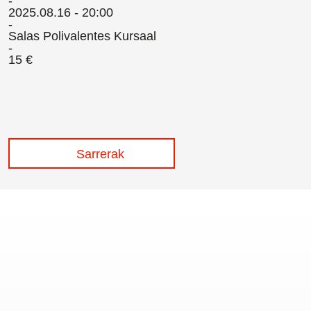
2025.08.16 - 20:00
Salas Polivalentes Kursaal
15 €
Sarrerak
/
Cookie politika
/
Sarrerak erosteko