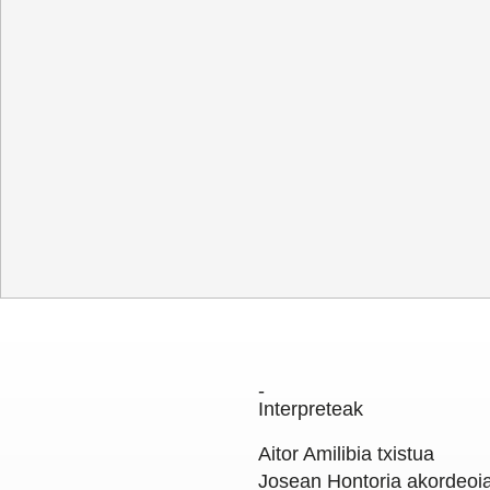
Erromantiko
Hamabostal
Gardentasuna
/
Kontratazioa
/
Hizk
Interpreteak
Aitor Amilibia
txistua
Josean Hontoria
akordeoi