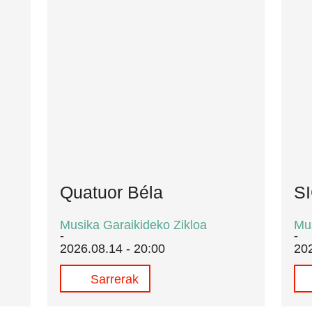
Quatuor Béla
SI
Musika Garaikideko Zikloa
Mus
2026.08.14 - 20:00
202
Sarrerak