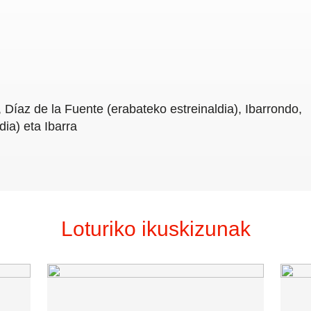
Díaz de la Fuente (erabateko estreinaldia), Ibarrondo,
dia) eta Ibarra
Loturiko ikuskizunak