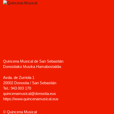
Quincena Musical de San Sebastián
Donostiako Musika Hamabostaldia
Avda. de Zurriola 1
20002 Donostia / San Sebastián
Tel.:
943 003 170
quincenamusical@donostia.eus
https://www.quincenamusical.eus
© Quincena Musical