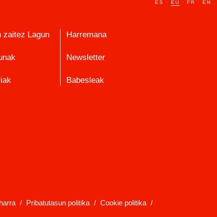
ES
·
EU
·
FR
·
EN
n zaitez Lagun
Harremana
unak
Newsletter
iak
Babesleak
harra
/
Pribatutasun politika
/
Cookie politika
/