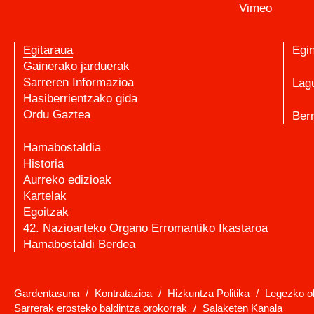
Vimeo
Egitaraua
Egi
Gainerako jarduerak
Sarreren Informazioa
Lag
Hasiberrientzako gida
Ordu Gaztea
Berr
Hamabostaldia
Historia
Aurreko edizioak
Kartelak
Egoitzak
42. Nazioarteko Organo Erromantiko Ikastaroa
Hamabostaldi Berdea
Gardentasuna
/
Kontratazioa
/
Hizkuntza Politika
/
Legezko o
Sarrerak erosteko baldintza orokorrak
/
Salaketen Kanala