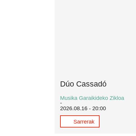
Dúo Cassadó
Musika Garaikideko Zikloa
2026.08.16 - 20:00
Sarrerak