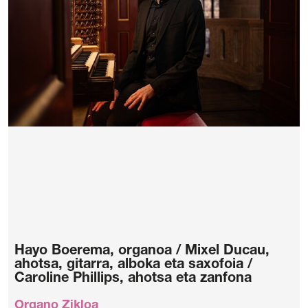
Hayo Boerema, organoa / Mixel Ducau,
ahotsa, gitarra, alboka eta saxofoia /
Caroline Phillips, ahotsa eta zanfona
Organo Zikloa