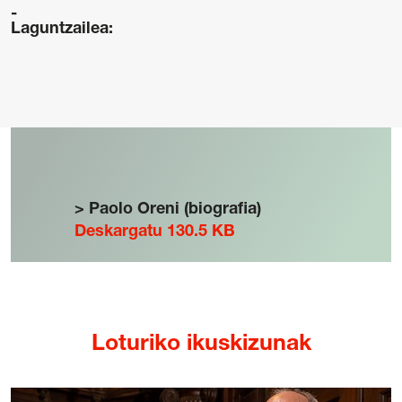
Laguntzailea:
> Paolo Oreni (biografia)
Deskargatu 130.5 KB
Loturiko ikuskizunak