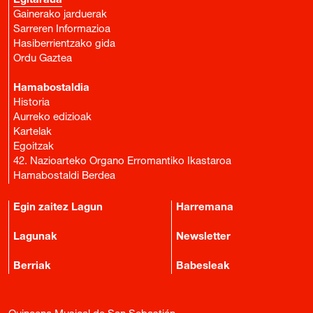
Egitaraua
Gainerako jarduerak
Sarreren Informazioa
Hasiberrientzako gida
Ordu Gaztea
Hamabostaldia
Historia
Aurreko edizioak
Kartelak
Egoitzak
42. Nazioarteko Organo Erromantiko Ikastaroa
Hamabostaldi Berdea
Egin zaitez Lagun
Harremana
Lagunak
Newsletter
Berriak
Babesleak