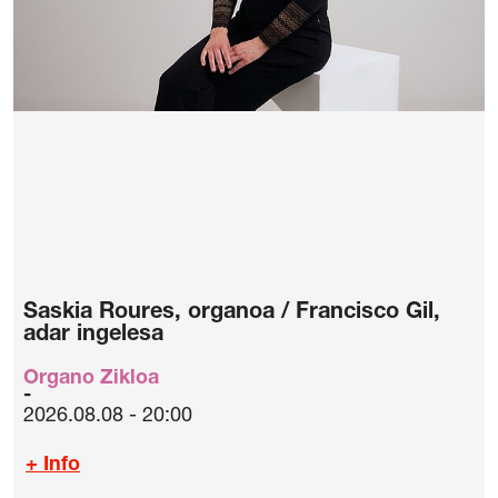
Saskia Roures, organoa / Francisco Gil,
adar ingelesa
Organo Zikloa
2026.08.08 - 20:00
+ Info