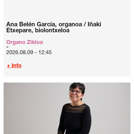
Ana Belén García, organoa / Iñaki
Etxepare, biolontxeloa
Organo Zikloa
2026.08.09 - 12:45
+ Info