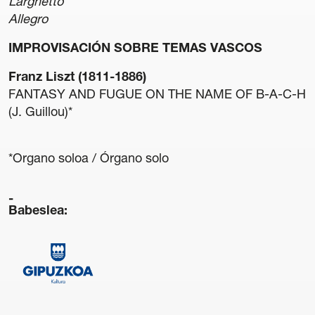
Larghetto
Allegro
IMPROVISACIÓN SOBRE TEMAS VASCOS
Franz Liszt (1811-1886)
FANTASY AND FUGUE ON THE NAME OF B-A-C-H
(J. Guillou)*
*Organo soloa / Órgano solo
Babeslea: