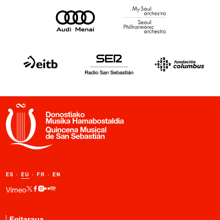
ES
·
EU
·
FR
·
EN
Vimeo