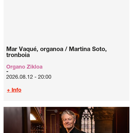
Mar Vaqué, organoa / Martina Soto,
tronboia
Organo Zikloa
2026.08.12 - 20:00
+ Info