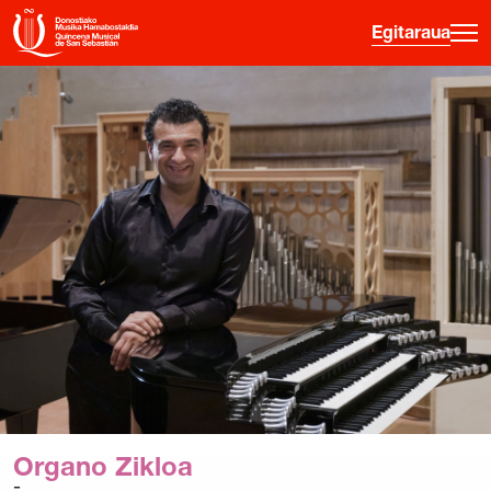
Egitaraua
·
·
·
ES
EU
FR
EN
Egitaraua
Gainerako jarduerak
Sarreren Informazioa
Hasiberrientzako gida
Ordu Gaztea
Hamabostaldia
Historia
Organo Zikloa
Aurreko edizioak