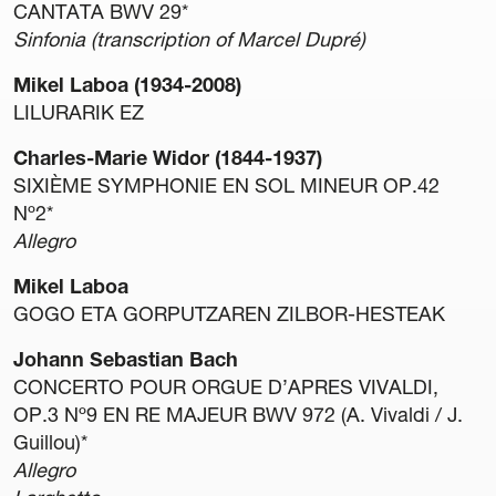
CANTATA BWV 29*
Sinfonia (transcription of Marcel Dupré)
Mikel Laboa (1934-2008)
LILURARIK EZ
Gardentasuna
Charles-Marie Widor (1844-1937)
Kontratazioa
SIXIÈME SYMPHONIE EN SOL MINEUR OP.42
Hizkuntza Politika
Nº2*
Legezko oharra
Allegro
Pribatutasun politika
Mikel Laboa
Cookie politika
GOGO ETA GORPUTZAREN ZILBOR-HESTEAK
Sarrerak erosteko baldintza orokorrak
Salaketen Kanala
Johann Sebastian Bach
CONCERTO POUR ORGUE D’APRES VIVALDI,
OP.3 Nº9 EN RE MAJEUR BWV 972 (A. Vivaldi / J.
Guillou)*
Allegro