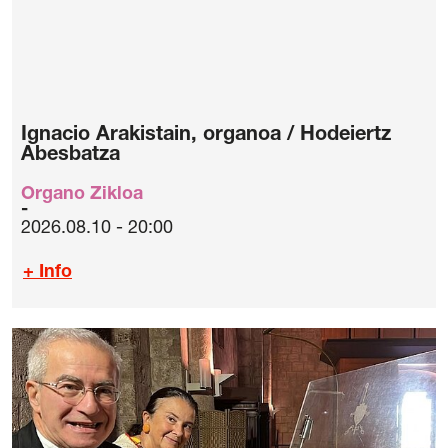
Ignacio Arakistain, organoa / Hodeiertz
Abesbatza
Organo Zikloa
2026.08.10 - 20:00
+ Info