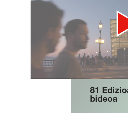
81 Edizi
bideoa