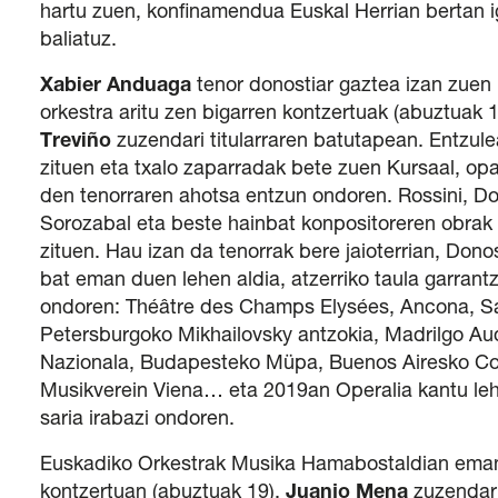
hartu zuen, konfinamendua Euskal Herrian bertan i
baliatuz.
Xabier Anduaga
tenor donostiar gaztea izan zuen
orkestra aritu zen bigarren kontzertuak (abuztuak 
Treviño
zuzendari titularraren batutapean. Entzule
zituen eta txalo zaparradak bete zuen Kursaal, opa
den tenorraren ahotsa entzun ondoren. Rossini, Don
Sorozabal eta beste hainbat konpositoreren obrak 
zituen. Hau izan da tenorrak bere jaioterrian, Donos
bat eman duen lehen aldia, atzerriko taula garrantz
ondoren: Théâtre des Champs Elysées, Ancona, S
Petersburgoko Mikhailovsky antzokia, Madrilgo Aud
Nazionala, Budapesteko Müpa, Buenos Airesko Col
Musikverein Viena… eta 2019an Operalia kantu leh
saria irabazi ondoren.
Euskadiko Orkestrak Musika Hamabostaldian ema
kontzertuan (abuztuak 19),
Juanjo Mena
zuzendar