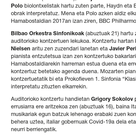
Polo
biolontxelistak hartu zuten parte, Haydn eta
obrak interpretatuz. Mena eta Polo azken aldiz elk
Hamabostaldian 2017an izan ziren, BBC Philharmon
Bilbao Orkestra Sinfonikoak
(abuztuak 21) hartu 
auditorioko kontzertuen lekukoa. Kontzertu hartan
Nielsen
aritu zen zuzendari lanetan eta
Javier Per
pianista entzutetsua izan zen kontzertuko bakarlar
Hamabostaldiarekin harreman estua duena eta erre
kontzertuz betetako agenda duena. Mozarten pia
kontzertuetatik bi eta Prokofieven 1. Sinfonia “Klas
interpretatu zituzten elkarrekin.
Auditorioko kontzertu handietan
Grigory Sokolov
p
errusiarra ere aritzekoa zen (abuztuak 16), baina It
musikariak egun batzuk lehenago erabaki zuen kon
behera uztea, italiar gobernuak Covid-19a dela eta
neurri berriengatik.