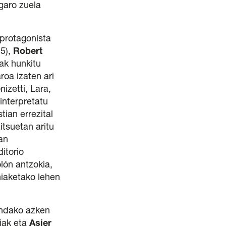
garo zuela
 protagonista
15),
Robert
ak hunkitu
roa izaten ari
izetti, Lara,
interpretatu
tian errezital
itsuetan aritu
an
itorio
ón antzokia,
iaketako lehen
ndako azken
iak eta
Asier