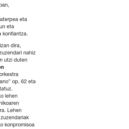
oan,
 aterpea eta
zun eta
a konfiantza.
izan dira,
zuzendari nahiz
n utzi duten
on
orkestra
ano” op. 62 eta
tatuz.
o lehen
nikoaren
rra. Lehen
r zuzendariak
ko konpromisoa