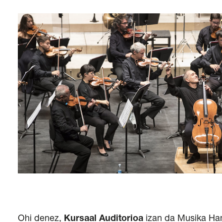
Ohi denez,
Kursaal Auditorioa
izan da Musika Ha