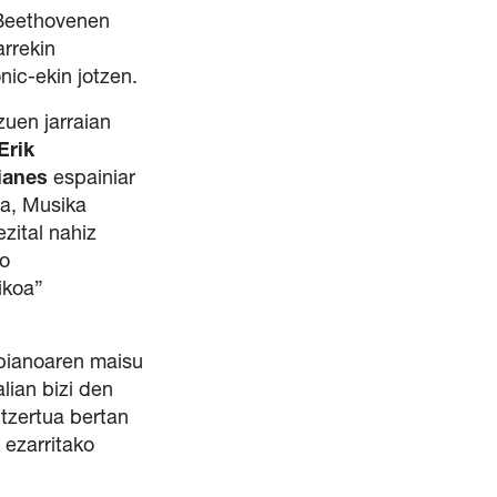
 Beethovenen
arrekin
ic-ekin jotzen.
zuen jarraian
Erik
ianes
espainiar
ia, Musika
zital nahiz
no
ikoa”
ianoaren maisu
alian bizi den
tzertua bertan
 ezarritako