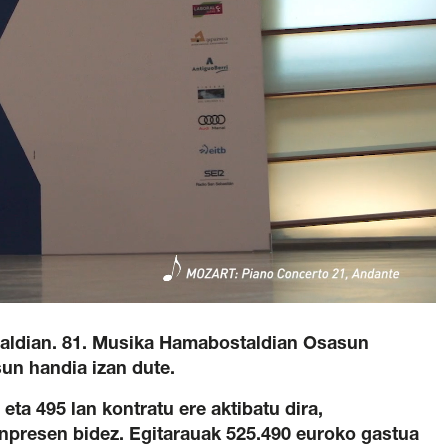
 Ikastaroa
di Berdea
ntza Politika
/
Legezko oharra
/
Pribatutasun politika
baldintza orokorrak
/
Salaketen Kanala
aialdian. 81. Musika Hamabostaldian Osasun
sun handia izan dute.
 eta 495 lan kontratu ere aktibatu dira,
npresen bidez. Egitarauak 525.490 euroko gastua