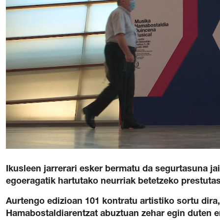
Erromantiko
Hamabostal
Gardentasuna
/
Kontratazioa
/
Hizku
Ikusleen jarrerari esker bermatu da segurtasuna j
egoeragatik hartutako neurriak betetzeko prestuta
Aurtengo edizioan 101 kontratu artistiko sortu dira,
Hamabostaldiarentzat abuztuan zehar egin duten e