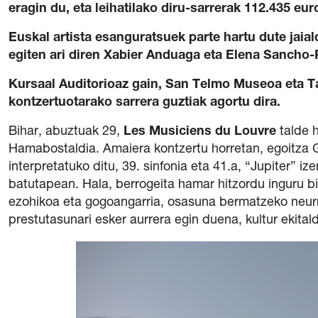
eragin du, eta leihatilako diru-sarrerak 112.435 eur
Euskal artista esanguratsuek parte hartu dute jaial
egiten ari diren Xabier Anduaga eta Elena Sancho-
Kursaal Auditorioaz gain, San Telmo Museoa eta Tab
kontzertuotarako sarrera guztiak agortu dira.
Bihar, abuztuak 29,
Les Musiciens du Louvre
talde h
Hamabostaldia. Amaiera kontzertu horretan, egoitza 
interpretatuko ditu, 39. sinfonia eta 41.a, “Jupiter” 
batutapean. Hala, berrogeita hamar hitzordu inguru 
ezohikoa eta gogoangarria, osasuna bermatzeko neurrie
prestutasunari esker aurrera egin duena, kultur ekital