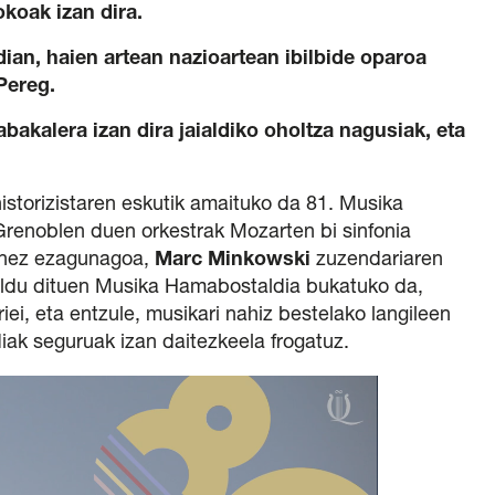
okoak izan dira.
dian, haien artean nazioartean ibilbide oparoa
Pereg.
akalera izan dira jaialdiko oholtza nagusiak, eta
istorizistaren eskutik amaituko da 81. Musika
Grenoblen duen orkestrak Mozarten bi sinfonia
izenez ezagunagoa,
Marc Minkowski
zuzendariaren
bildu dituen Musika Hamabostaldia bukatuko da,
i, eta entzule, musikari nahiz bestelako langileen
diak seguruak izan daitezkeela frogatuz.