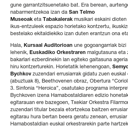
gune garrantzitsuenetako bat. Era berean, aurteng
nabarmentzekoa izan da
San Telmo
Museoak
eta
Tabakalerak
musikari eskaini dioten
ikus-entzuleek espazio horietako kontzertu, ikuski
bestelako ekitaldiekiko izan duten erantzun ona et
Hala,
Kursaal Auditorioan
une gogoangarriak bizi 
lehenik,
Euskadiko Orkestraren
malgutasuna eta 
bakarlari ezberdinekin lan egiteko gaitasuna ageria
hiru kontzerturekin. Horietatik lehenengoan,
Semy
Bychkov
zuzendari errusiarrak gidatu zuen euskal 
(abuztuak 8), Beethovenen obraz, Obertura “Coriol
3. Sinfonia “Heroica”, osatutako programa interpre
Bychkoven izena Hamabostaldiaren edizio honetak
egitarauan ere bazegoen, Txekiar Orkestra Filarmo
zuzendari titular bezala etortzekoa baitzen errusia
egitarau hura bertan beera geratu zenean, errusia
Hamabostaldian euskal orkestrarekin parte hartze