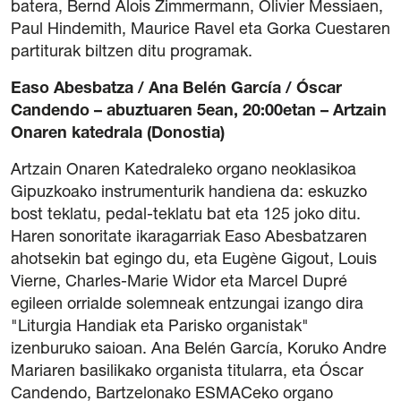
batera, Bernd Alois Zimmermann, Olivier Messiaen,
Paul Hindemith, Maurice Ravel eta Gorka Cuestaren
partiturak biltzen ditu programak.
Easo Abesbatza / Ana Belén García / Óscar
Candendo – abuztuaren 5ean, 20:00etan – Artzain
Onaren katedrala (Donostia)
Artzain Onaren Katedraleko organo neoklasikoa
Gipuzkoako instrumenturik handiena da: eskuzko
bost teklatu, pedal-teklatu bat eta 125 joko ditu.
Haren sonoritate ikaragarriak Easo Abesbatzaren
ahotsekin bat egingo du, eta Eugène Gigout, Louis
Vierne, Charles-Marie Widor eta Marcel Dupré
egileen orrialde solemneak entzungai izango dira
"Liturgia Handiak eta Parisko organistak"
izenburuko saioan. Ana Belén García, Koruko Andre
Mariaren basilikako organista titularra, eta Óscar
Candendo, Bartzelonako ESMACeko organo