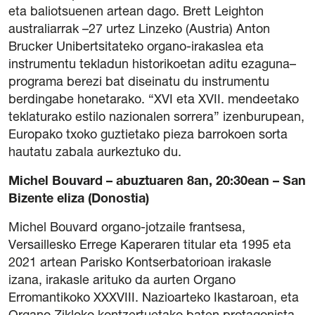
eta baliotsuenen artean dago. Brett Leighton
australiarrak –27 urtez Linzeko (Austria) Anton
Brucker Unibertsitateko organo-irakaslea eta
instrumentu tekladun historikoetan aditu ezaguna–
programa berezi bat diseinatu du instrumentu
berdingabe honetarako. “XVI eta XVII. mendeetako
teklaturako estilo nazionalen sorrera” izenburupean,
Europako txoko guztietako pieza barrokoen sorta
hautatu zabala aurkeztuko du.
Michel Bouvard – abuztuaren 8an, 20:30ean – San
Bizente eliza (Donostia)
Michel Bouvard organo-jotzaile frantsesa,
Versaillesko Errege Kaperaren titular eta 1995 eta
2021 artean Parisko Kontserbatorioan irakasle
izana, irakasle arituko da aurten Organo
Erromantikoko XXXVIII. Nazioarteko Ikastaroan, eta