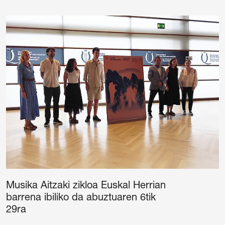
Musika Aitzaki zikloa Euskal Herrian
barrena ibiliko da abuztuaren 6tik
29ra