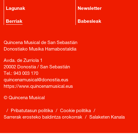
Lagunak
Newsletter
Berriak
Babesleak
Quincena Musical de San Sebastián
Donostiako Musika Hamabostaldia
Avda. de Zurriola 1
20002 Donostia / San Sebastián
Tel.:
943 003 170
quincenamusical@donostia.eus
https://www.quincenamusical.eus
© Quincena Musical
/
Pribatutasun politika
/
Cookie politika
/
Sarrerak erosteko baldintza orokorrak
/
Salaketen Kanala