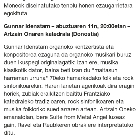
Moneok diseinatutako tenplu honen ezaugarrietara
egokituta.
Gunnar Idenstam – abuztuaren 11n, 20:00etan –
Artzain Onaren katedrala (Donostia)
Gunnar Idenstam organoko kontzertista eta
konpositorea ezaguna da organoko musikari buruz
duen ikuspegi originalagatik; izan ere, musika
klasikotik dator, baina beti izan du "maitasun
harreman urruna" 70eko hamarkadako folk eta rock
sinfonikoarekin. Haren lanetan agerikoak dira eragin
horiek, zubiak eraikitzen baititu Frantziako
katedraleko tradizioaren, rock sinfonikoaren eta
musika folkloriko suediarraren artean. Artzain Oneko
emanaldian, bere Suite from Metal Angel luzeaz
gain, Ravel eta Reubkeren obrak ere interpretatuko
ditu.