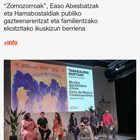
“Zomozorroak”, Easo Abesbatzak
eta Hamabostaldiak publiko
gazteenarentzat eta familientzako
ekoitzitako ikuskizun berriena
+info