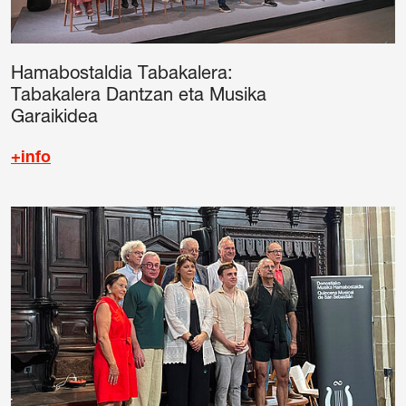
Hamabostaldia Tabakalera:
Tabakalera Dantzan eta Musika
Garaikidea
+info