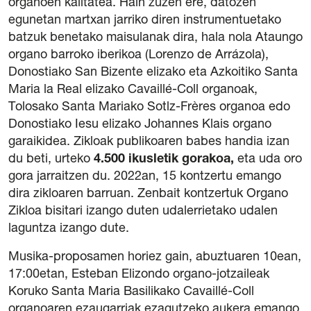
organoen kalitatea. Hain zuzen ere, datozen
egunetan martxan jarriko diren instrumentuetako
batzuk benetako maisulanak dira, hala nola Ataungo
organo barroko iberikoa (Lorenzo de Arrázola),
Donostiako San Bizente elizako eta Azkoitiko Santa
Maria la Real elizako Cavaillé-Coll organoak,
Tolosako Santa Mariako Sotlz-Frères organoa edo
Donostiako Iesu elizako Johannes Klais organo
garaikidea. Zikloak publikoaren babes handia izan
du beti, urteko
4.500 ikusletik gorakoa,
eta uda oro
gora jarraitzen du. 2022an, 15 kontzertu emango
dira zikloaren barruan. Zenbait kontzertuk Organo
Zikloa bisitari izango duten udalerrietako udalen
laguntza izango dute.
Musika-proposamen horiez gain, abuztuaren 10ean,
17:00etan, Esteban Elizondo organo-jotzaileak
Koruko Santa Maria Basilikako Cavaillé-Coll
organoaren ezaugarriak ezagutzeko aukera emango