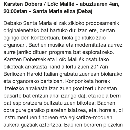
Karsten Dobers / Loïc Mallié – abuztuaren 4an,
20:00etan – Santa Maria eliza (Deba)
Debako Santa Maria elizak zikloko proposamenik
originalenetako bat hartuko du; izan ere, bertan
egingo den kontzertuan, biola gehituko zaio
organoari, Bachen musika eta modernitatea aurrez
aurre jarriko dituen programa bat esploratzeko.
Karsten Dobersek eta Loïc Malliék osatutako
bikoteak arrakasta handia lortu zuen 2017an
Berliozen Harold Italian grabatu zuenean biolarako
eta organorako bertsioan. Konponketa horrek
itzelezko arrakasta izan zuen (kontzertu honetan
pasarte bat entzun ahal izango da), eta ideia berri
bat esploratzera bultzatu zuen bikotea: Bachen
obra gure garaiko piezetan islatzea, eta, horrela, bi
instrumentuen tinbreen eta egikaritze-moduen
aukera guztiak aztertzea. Bachen beraren piezekin