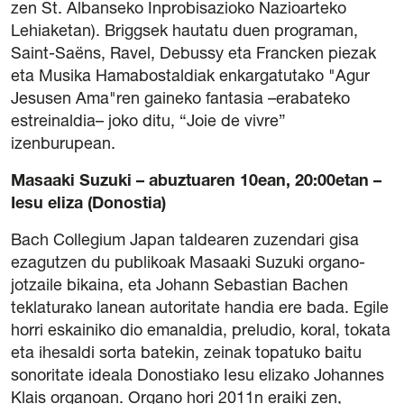
zen St. Albanseko Inprobisazioko Nazioarteko
Lehiaketan). Briggsek hautatu duen programan,
Saint-Saëns, Ravel, Debussy eta Francken piezak
eta Musika Hamabostaldiak enkargatutako "Agur
Jesusen Ama"ren gaineko fantasia –erabateko
estreinaldia– joko ditu, “Joie de vivre”
izenburupean.
Masaaki Suzuki – abuztuaren 10ean, 20:00etan –
Iesu eliza (Donostia)
Bach Collegium Japan taldearen zuzendari gisa
ezagutzen du publikoak Masaaki Suzuki organo-
jotzaile bikaina, eta Johann Sebastian Bachen
teklaturako lanean autoritate handia ere bada. Egile
horri eskainiko dio emanaldia, preludio, koral, tokata
eta ihesaldi sorta batekin, zeinak topatuko baitu
sonoritate ideala Donostiako Iesu elizako Johannes
Klais organoan. Organo hori 2011n eraiki zen,