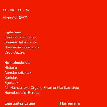
ES
·
EU
·
FR
·
EN
Vimeo
Egitaraua
Gainerako jarduerak
Sarreren Informazioa
Hasiberrientzako gida
Ordu Gaztea
Hamabostaldia
Historia
Aurreko edizioak
Kartelak
Egoitzak
42. Nazioarteko Organo Erromantiko Ikastaroa
Hamabostaldi Berdea
Egin zaitez Lagun
Harremana