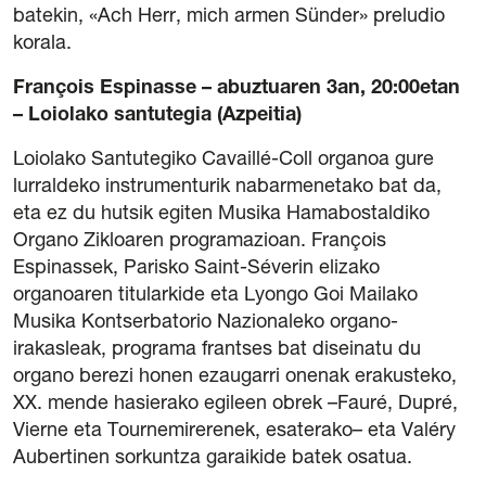
batekin, «Ach Herr, mich armen Sünder» preludio
korala.
François Espinasse – abuztuaren 3an, 20:00etan
– Loiolako santutegia (Azpeitia)
Loiolako Santutegiko Cavaillé-Coll organoa gure
lurraldeko instrumenturik nabarmenetako bat da,
eta ez du hutsik egiten Musika Hamabostaldiko
Organo Zikloaren programazioan. François
Espinassek, Parisko Saint-Séverin elizako
organoaren titularkide eta Lyongo Goi Mailako
Musika Kontserbatorio Nazionaleko organo-
irakasleak, programa frantses bat diseinatu du
organo berezi honen ezaugarri onenak erakusteko,
XX. mende hasierako egileen obrek –Fauré, Dupré,
Vierne eta Tournemirerenek, esaterako– eta Valéry
Aubertinen sorkuntza garaikide batek osatua.