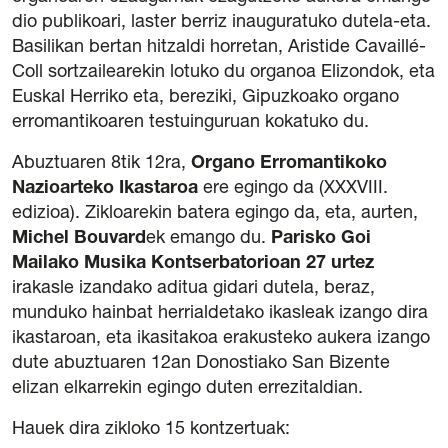
dio publikoari, laster berriz inauguratuko dutela-eta.
Basilikan bertan hitzaldi horretan, Aristide Cavaillé-
Coll sortzailearekin lotuko du organoa Elizondok, eta
Euskal Herriko eta, bereziki, Gipuzkoako organo
erromantikoaren testuinguruan kokatuko du.
Abuztuaren 8tik 12ra,
Organo Erromantikoko
Nazioarteko Ikastaroa
ere egingo da (XXXVIII.
edizioa). Zikloarekin batera egingo da, eta, aurten,
Michel Bouvard
ek emango du.
Parisko Goi
Mailako Musika Kontserbatorioan 27 urtez
irakasle izandako aditua gidari dutela, beraz,
munduko hainbat herrialdetako ikasleak izango dira
ikastaroan, eta ikasitakoa erakusteko aukera izango
dute abuztuaren 12an Donostiako San Bizente
elizan elkarrekin egingo duten errezitaldian.
Hauek dira zikloko 15 kontzertuak: