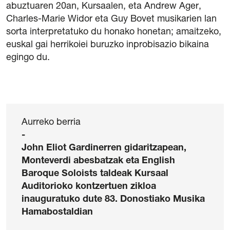
abuztuaren 20an, Kursaalen, eta Andrew Ager,
Charles-Marie Widor eta Guy Bovet musikarien lan
sorta interpretatuko du honako honetan; amaitzeko,
euskal gai herrikoiei buruzko inprobisazio bikaina
egingo du.
Aurreko berria
-
John Eliot Gardinerren gidaritzapean,
Monteverdi abesbatzak eta English
Baroque Soloists taldeak Kursaal
Auditorioko kontzertuen zikloa
inauguratuko dute 83. Donostiako Musika
Hamabostaldian