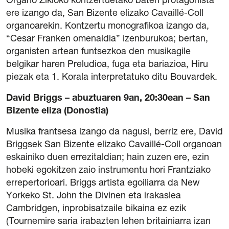
Organo Zikloko kontzertuetako baten protagonista
ere izango da, San Bizente elizako Cavaillé-Coll
organoarekin. Kontzertu monografikoa izango da,
“Cesar Franken omenaldia” izenburukoa; bertan,
organisten artean funtsezkoa den musikagile
belgikar haren Preludioa, fuga eta bariazioa, Hiru
piezak eta 1. Korala interpretatuko ditu Bouvardek.
David Briggs – abuztuaren 9an, 20:30ean – San
Bizente eliza (Donostia)
Musika frantsesa izango da nagusi, berriz ere, David
Briggsek San Bizente elizako Cavaillé-Coll organoan
eskainiko duen errezitaldian; hain zuzen ere, ezin
hobeki egokitzen zaio instrumentu hori Frantziako
errepertorioari. Briggs artista egoiliarra da New
Yorkeko St. John the Divinen eta irakaslea
Cambridgen, inprobisatzaile bikaina ez ezik
(Tournemire saria irabazten lehen britainiarra izan