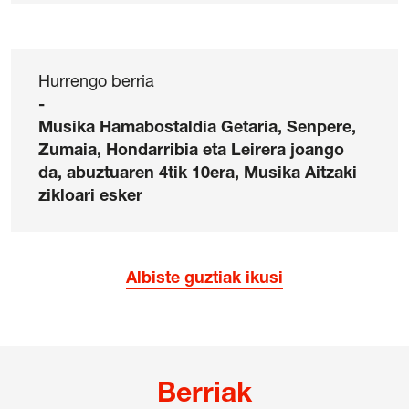
Hurrengo berria
-
Musika Hamabostaldia Getaria, Senpere,
Zumaia, Hondarribia eta Leirera joango
da, abuztuaren 4tik 10era, Musika Aitzaki
zikloari esker
Albiste guztiak ikusi
Berriak