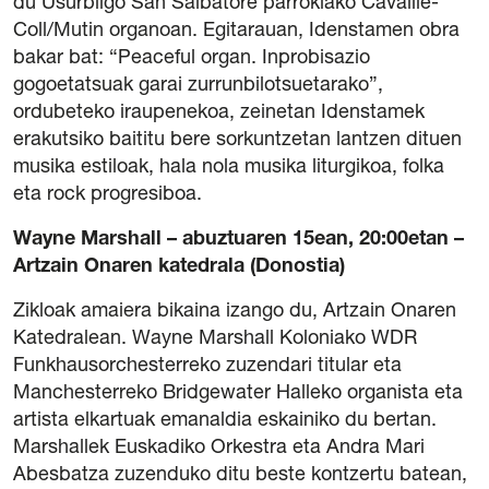
du Usurbilgo San Salbatore parrokiako Cavaillé-
Coll/Mutin organoan. Egitarauan, Idenstamen obra
bakar bat: “Peaceful organ. Inprobisazio
gogoetatsuak garai zurrunbilotsuetarako”,
ordubeteko iraupenekoa, zeinetan Idenstamek
erakutsiko baititu bere sorkuntzetan lantzen dituen
musika estiloak, hala nola musika liturgikoa, folka
eta rock progresiboa.
Wayne Marshall – abuztuaren 15ean, 20:00etan –
Artzain Onaren katedrala (Donostia)
Zikloak amaiera bikaina izango du, Artzain Onaren
Katedralean. Wayne Marshall Koloniako WDR
Funkhausorchesterreko zuzendari titular eta
Manchesterreko Bridgewater Halleko organista eta
artista elkartuak emanaldia eskainiko du bertan.
Marshallek Euskadiko Orkestra eta Andra Mari
Abesbatza zuzenduko ditu beste kontzertu batean,