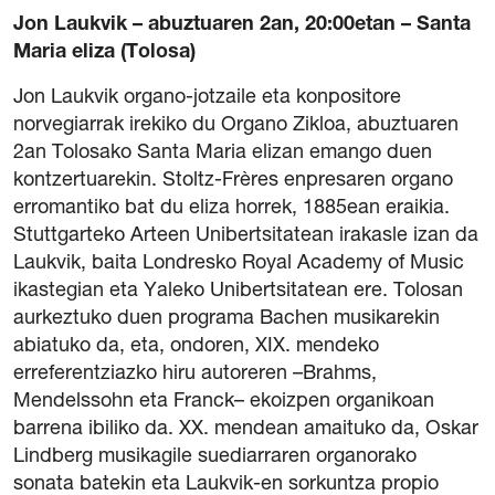
Jon Laukvik – abuztuaren 2an, 20:00etan – Santa
Maria eliza (Tolosa)
Jon Laukvik organo-jotzaile eta konpositore
norvegiarrak irekiko du Organo Zikloa, abuztuaren
2an Tolosako Santa Maria elizan emango duen
kontzertuarekin. Stoltz-Frères enpresaren organo
erromantiko bat du eliza horrek, 1885ean eraikia.
Stuttgarteko Arteen Unibertsitatean irakasle izan da
Laukvik, baita Londresko Royal Academy of Music
ikastegian eta Yaleko Unibertsitatean ere. Tolosan
aurkeztuko duen programa Bachen musikarekin
abiatuko da, eta, ondoren, XIX. mendeko
erreferentziazko hiru autoreren –Brahms,
Mendelssohn eta Franck– ekoizpen organikoan
barrena ibiliko da. XX. mendean amaituko da, Oskar
Lindberg musikagile suediarraren organorako
sonata batekin eta Laukvik-en sorkuntza propio