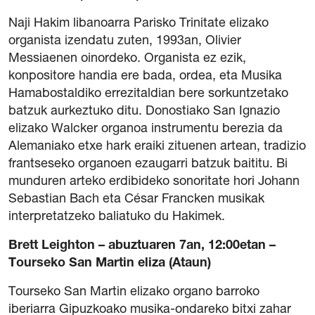
Naji Hakim libanoarra Parisko Trinitate elizako
organista izendatu zuten, 1993an, Olivier
Messiaenen oinordeko. Organista ez ezik,
konpositore handia ere bada, ordea, eta Musika
Hamabostaldiko errezitaldian bere sorkuntzetako
batzuk aurkeztuko ditu. Donostiako San Ignazio
elizako Walcker organoa instrumentu berezia da
Alemaniako etxe hark eraiki zituenen artean, tradizio
frantseseko organoen ezaugarri batzuk baititu. Bi
munduren arteko erdibideko sonoritate hori Johann
Sebastian Bach eta César Francken musikak
interpretatzeko baliatuko du Hakimek.
Brett Leighton – abuztuaren 7an, 12:00etan –
Tourseko San Martin eliza (Ataun)
Tourseko San Martin elizako organo barroko
iberiarra Gipuzkoako musika-ondareko bitxi zahar