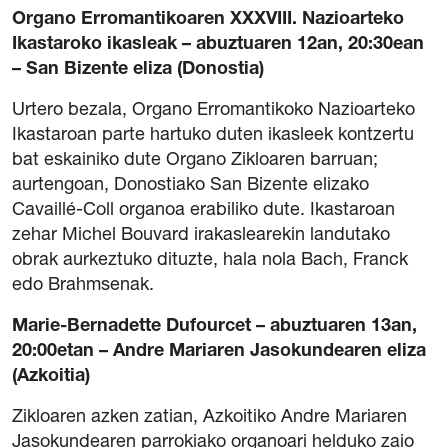
Organo Erromantikoaren XXXVIII. Nazioarteko
Ikastaroko ikasleak – abuztuaren 12an, 20:30ean
– San Bizente eliza (Donostia)
Urtero bezala, Organo Erromantikoko Nazioarteko
Ikastaroan parte hartuko duten ikasleek kontzertu
bat eskainiko dute Organo Zikloaren barruan;
aurtengoan, Donostiako San Bizente elizako
Cavaillé-Coll organoa erabiliko dute. Ikastaroan
zehar Michel Bouvard irakaslearekin landutako
obrak aurkeztuko dituzte, hala nola Bach, Franck
edo Brahmsenak.
Marie-Bernadette Dufourcet – abuztuaren 13an,
20:00etan – Andre Mariaren Jasokundearen eliza
(Azkoitia)
Zikloaren azken zatian, Azkoitiko Andre Mariaren
Jasokundearen parrokiako organoari helduko zaio