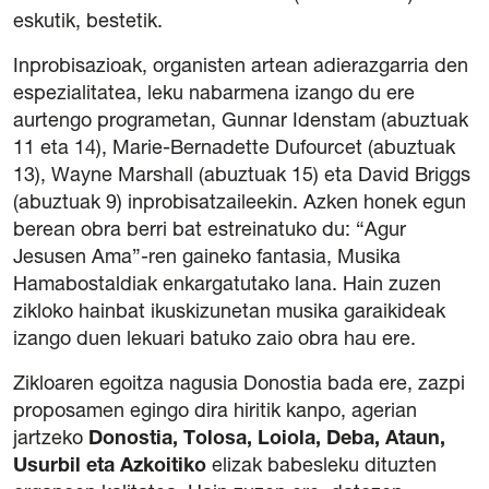
eskutik, bestetik.
Inprobisazioak, organisten artean adierazgarria den
espezialitatea, leku nabarmena izango du ere
aurtengo programetan, Gunnar Idenstam (abuztuak
11 eta 14), Marie-Bernadette Dufourcet (abuztuak
13), Wayne Marshall (abuztuak 15) eta David Briggs
(abuztuak 9) inprobisatzaileekin. Azken honek egun
berean obra berri bat estreinatuko du: “Agur
Jesusen Ama”-ren gaineko fantasia, Musika
Hamabostaldiak enkargatutako lana. Hain zuzen
zikloko hainbat ikuskizunetan musika garaikideak
izango duen lekuari batuko zaio obra hau ere.
Zikloaren egoitza nagusia Donostia bada ere, zazpi
proposamen egingo dira hiritik kanpo, agerian
jartzeko
Donostia, Tolosa, Loiola, Deba, Ataun,
Usurbil eta Azkoitiko
elizak babesleku dituzten