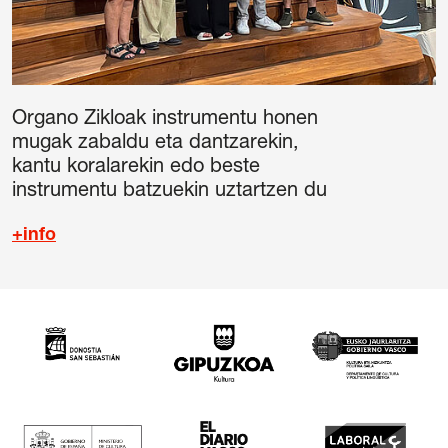
Organo Zikloak instrumentu honen
mugak zabaldu eta dantzarekin,
kantu koralarekin edo beste
instrumentu batzuekin uztartzen du
+info