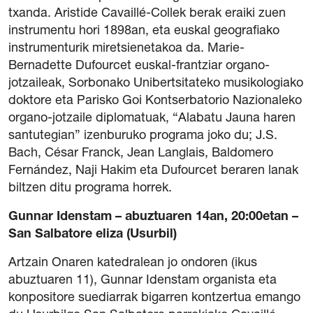
txanda. Aristide Cavaillé-Collek berak eraiki zuen
instrumentu hori 1898an, eta euskal geografiako
instrumenturik miretsienetakoa da. Marie-
Bernadette Dufourcet euskal-frantziar organo-
jotzaileak, Sorbonako Unibertsitateko musikologiako
doktore eta Parisko Goi Kontserbatorio Nazionaleko
organo-jotzaile diplomatuak, “Alabatu Jauna haren
santutegian” izenburuko programa joko du; J.S.
Bach, César Franck, Jean Langlais, Baldomero
Fernández, Naji Hakim eta Dufourcet beraren lanak
biltzen ditu programa horrek.
Gunnar Idenstam – abuztuaren 14an, 20:00etan –
San Salbatore eliza (Usurbil)
Artzain Onaren katedralean jo ondoren (ikus
abuztuaren 11), Gunnar Idenstam organista eta
konpositore suediarrak bigarren kontzertua emango