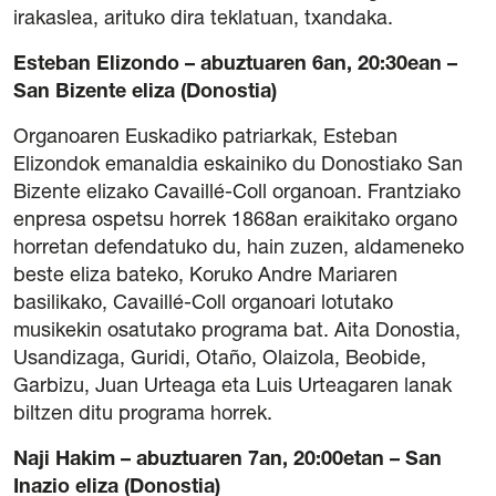
irakaslea, arituko dira teklatuan, txandaka.
Esteban Elizondo – abuztuaren 6an, 20:30ean –
San Bizente eliza (Donostia)
Organoaren Euskadiko patriarkak, Esteban
Elizondok emanaldia eskainiko du Donostiako San
Bizente elizako Cavaillé-Coll organoan. Frantziako
enpresa ospetsu horrek 1868an eraikitako organo
horretan defendatuko du, hain zuzen, aldameneko
beste eliza bateko, Koruko Andre Mariaren
basilikako, Cavaillé-Coll organoari lotutako
musikekin osatutako programa bat. Aita Donostia,
Usandizaga, Guridi, Otaño, Olaizola, Beobide,
Garbizu, Juan Urteaga eta Luis Urteagaren lanak
biltzen ditu programa horrek.
Naji Hakim – abuztuaren 7an, 20:00etan – San
Inazio eliza (Donostia)