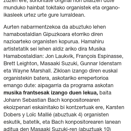
zuzen ere, sonoritate original hori bilatzen dute
munduko hainbat tokitako organistek eta organo-
ikasleek urtez urte gure lurraldean.
Aurten nabarmentzekoa da abuztuko lehen
hamabostaldian Gipuzkoara etorriko diren
nazioarteko organisten kopurua. Hamahiru
artistetatik sei lehen aldiz ariko dira Musika
Hamabostaldian: Jon Laukvik, François Espinasse,
Brett Leighton, Masaaki Suzuki, Gunnar Idenstam
eta Wayne Marshall. Zikloan izango diren euskal
organistekin batera, askotariko errepertorioa
emango dute: aipagarria da programa askotan
musika frantsesak izango duen lekua,
baita
Johann Sebastian Bach konpositorearen
ekoizpenari eskainitako bi kontzertuak ere, Karsten
Dobers y Loïc Mallié (abuztuak 4) organisten
eskutik, batetik, eta Bach konpositorearen lanean
aditua den Masaaki Suzuki-ren (abuztuak 10)