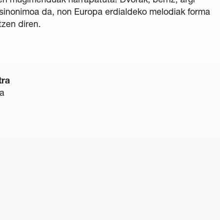
en mugimenduak harrapatuta! Dvorak, berriz, argi
 sinonimoa da, non Europa erdialdeko melodiak forma
tzen diren.
tra
ia