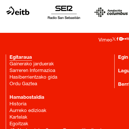
Vimeo
Egitaraua
Egin
Gainerako jarduerak
Sarreren Informazioa
Lag
Hasiberrientzako gida
Ordu Gaztea
Berr
Hamabostaldia
Historia
Aurreko edizioak
Kartelak
Egoitzak