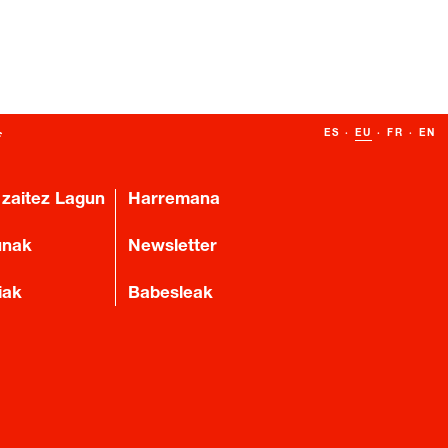
ES
·
EU
·
FR
·
EN
 zaitez Lagun
Harremana
unak
Newsletter
iak
Babesleak