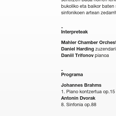
sentitzen bada horren leh
bukoliko eta baikor baten
sinfonikoen artean zedarri
Interpreteak
Mahler Chamber Orches
Daniel Harding
zuzendar
Daniil Trifonov
pianoa
Programa
Johannes Brahms
1. Piano kontzertua op.15
Antonin Dvorak
8. Sinfonia op.88