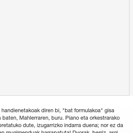
 Ikastaroa
di Berdea
ntza Politika
/
Legezko oharra
/
Pribatutasun politika
baldintza orokorrak
/
Salaketen Kanala
handienetakoak diren bi, "bat formulakoa" gisa
a baten, Mahlerraren, buru. Piano eta orkestrarako
retatuko dute, izugarrizko indarra duena; nor ez da