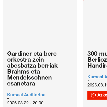
Gardiner eta bere
300 mu
orkestra zein
Berlio
abesbatza berriak
Handir
Brahms eta
Mendelssohnen
Kursaal A
esanetara
2026.08.1
Kursaal Auditorioa
Azke
2026.08.22 - 20:00