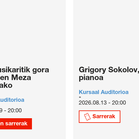
sikaritik gora
Grigory Sokolov
zen Meza
pianoa
ako
Kursaal Auditorioa
uditorioa
2026.08.13 - 20:00
9 - 20:00
Sarrerak
n sarrerak