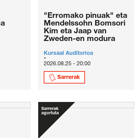
"Erromako pinuak" eta
ua
Mendelssohn Bomsori
Kim eta Jaap van
Zweden-en modura
Kursaal Auditorioa
2026.08.25 - 20:00
Sarrerak
Sarrerak
agortuta