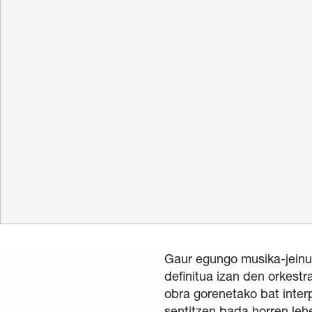
Erromantiko
Hamabostal
Gardentasuna
/
Kontratazioa
/
Hizku
Gaur egungo musika-jeinu 
definitua izan den orkestr
obra gorenetako bat interp