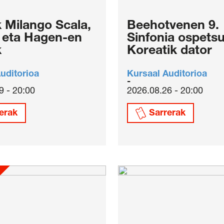
 Milango Scala,
Beehotvenen 9.
y eta Hagen-en
Sinfonia ospets
k
Koreatik dator
uditorioa
Kursaal Auditorioa
9 - 20:00
2026.08.26 - 20:00
erak
Sarrerak