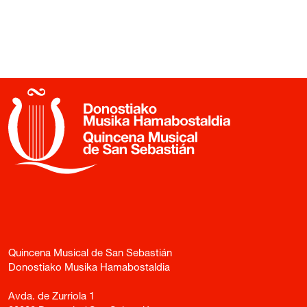
Quincena Musical de San Sebastián
Donostiako Musika Hamabostaldia
Avda. de Zurriola 1