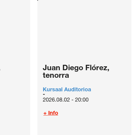
,
Juan Diego Flórez,
tenorra
Kursaal Auditorioa
2026.08.02 - 20:00
+ Info