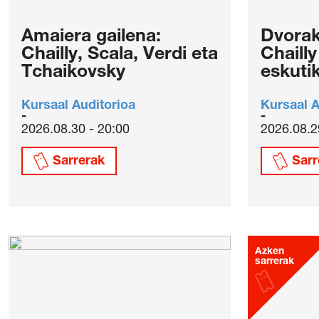
Amaiera gailena:
Dvorak
Chailly, Scala, Verdi eta
Chaill
Tchaikovsky
eskuti
Kursaal Auditorioa
Kursaal A
2026.08.30 - 20:00
2026.08.2
Sarrerak
Sarr
Azken
sarrerak