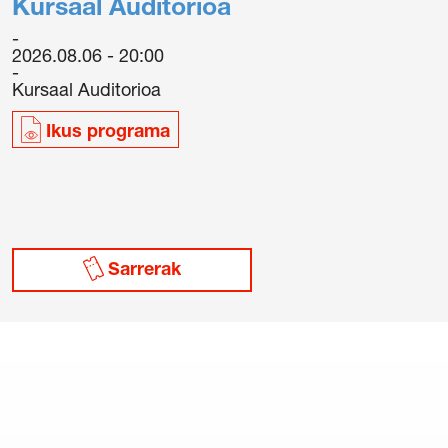
Kursaal Auditorioa
2026.08.06 - 20:00
Kursaal Auditorioa
Ikus programa
/
Cookie politika
/
Sarrerak erosteko
Sarrerak