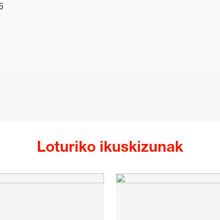
5
Loturiko ikuskizunak