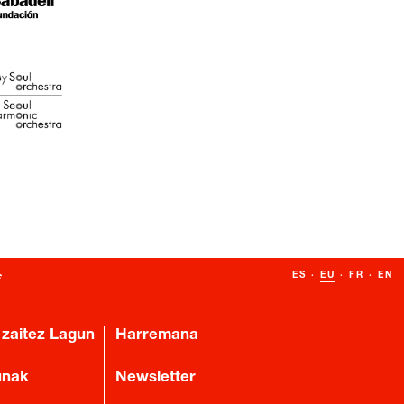
ES
·
EU
·
FR
·
EN
 zaitez Lagun
Harremana
unak
Newsletter