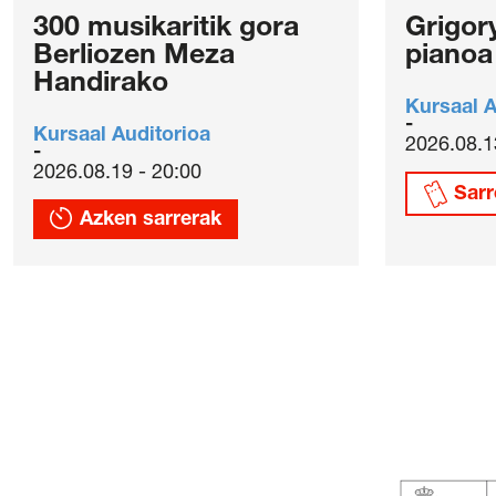
300 musikaritik gora
Grigor
Berliozen Meza
pianoa
Handirako
Kursaal A
Kursaal Auditorioa
2026.08.1
2026.08.19 - 20:00
Sarr
Azken sarrerak