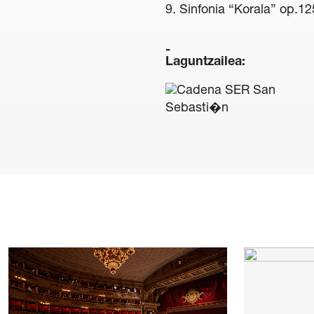
9. Sinfonia “Korala” op.12
Laguntzailea: