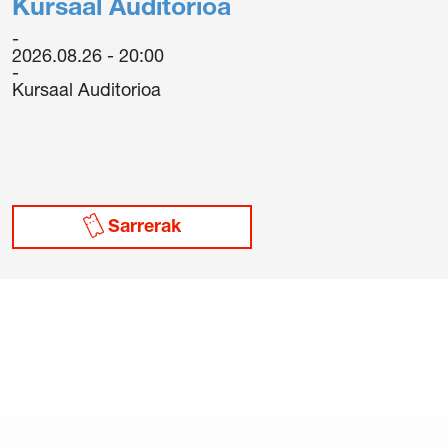
Kursaal Auditorioa
2026.08.26 - 20:00
Kursaal Auditorioa
Sarrerak
/
Cookie politika
/
Sarrerak erosteko