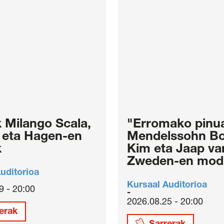
 Milango Scala,
"Erromako pinua
y eta Hagen-en
Mendelssohn B
k
Kim eta Jaap va
Zweden-en mod
uditorioa
Kursaal Auditorioa
9 - 20:00
2026.08.25 - 20:00
erak