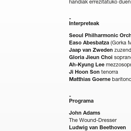
handiak errezitatuko duen 
Interpreteak
Seoul Philharmonic Orch
Easo Abesbatza
(Gorka M
Jaap van Zweden
zuzend
Gloria Jieun Choi
sopran
Ah-Kyung Lee
mezzosop
Ji Hoon Son
tenorra
Matthias Goerne
bariton
Programa
John Adams
The Wound-Dresser
Ludwig van Beethoven