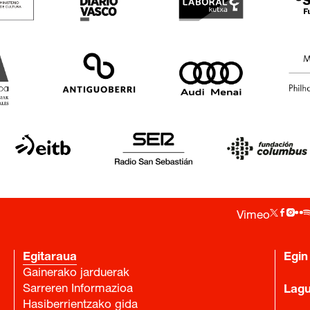
Vimeo
Egitaraua
Egin
Gainerako jarduerak
Sarreren Informazioa
Lag
Hasiberrientzako gida