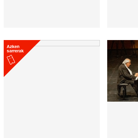
Azken
sarrerak