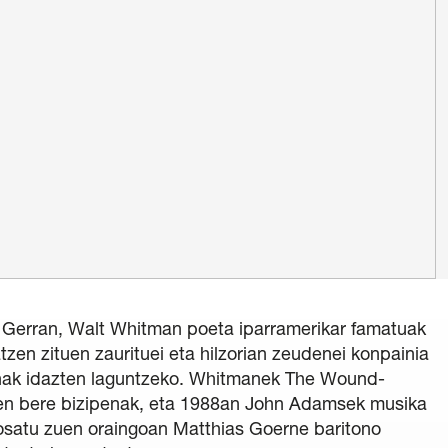
 Ikastaroa
di Berdea
ntza Politika
/
Legezko oharra
/
Pribatutasun politika
baldintza orokorrak
/
Salaketen Kanala
 Gerran, Walt Whitman poeta iparramerikar famatuak
tzen zituen zaurituei eta hilzorian zeudenei konpainia
unak idazten laguntzeko. Whitmanek The Wound-
en bere bizipenak, eta 1988an John Adamsek musika
osatu zuen oraingoan Matthias Goerne baritono