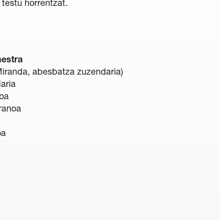
testu horrentzat.
estra
iranda, abesbatza zuzendaria)
aria
oa
ranoa
oa