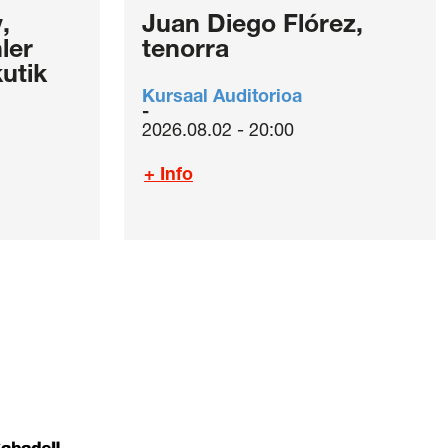
,
Juan Diego Flórez,
ler
tenorra
utik
Kursaal Auditorioa
2026.08.02 - 20:00
+ Info