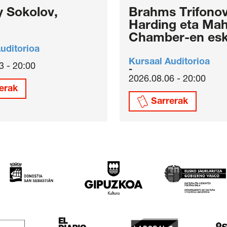
y Sokolov,
Brahms Trifonov
Harding eta Mah
Chamber-en esk
uditorioa
Kursaal Auditorioa
3 - 20:00
2026.08.06 - 20:00
erak
Sarrerak