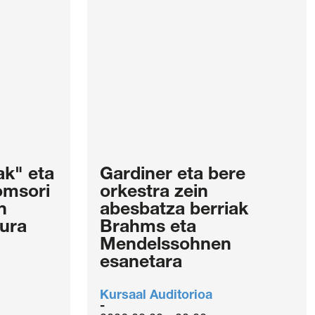
k" eta
Gardiner eta bere
omsori
orkestra zein
n
abesbatza berriak
ura
Brahms eta
Mendelssohnen
esanetara
Kursaal Auditorioa