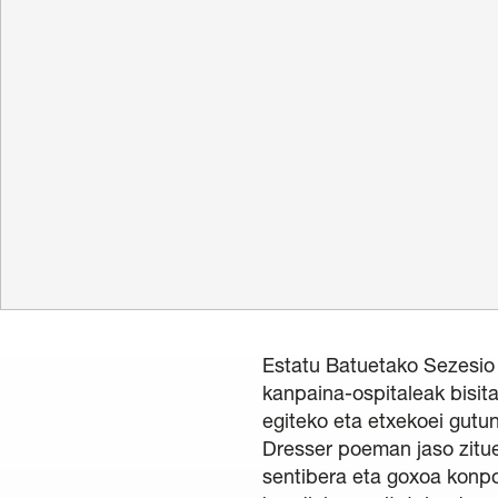
Erromantiko
Hamabostal
Gardentasuna
/
Kontratazioa
/
Hizku
Estatu Batuetako Sezesio
kanpaina-ospitaleak bisita
egiteko eta etxekoei gut
Dresser poeman jaso zitu
sentibera eta goxoa konp