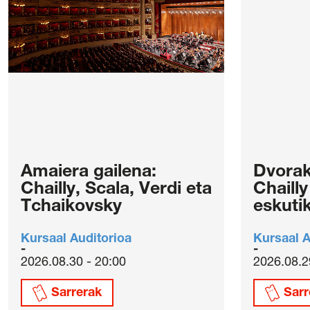
Amaiera gailena:
Dvorak
Chailly, Scala, Verdi eta
Chaill
Tchaikovsky
eskuti
Kursaal Auditorioa
Kursaal A
2026.08.30 - 20:00
2026.08.2
Sarrerak
Sarr