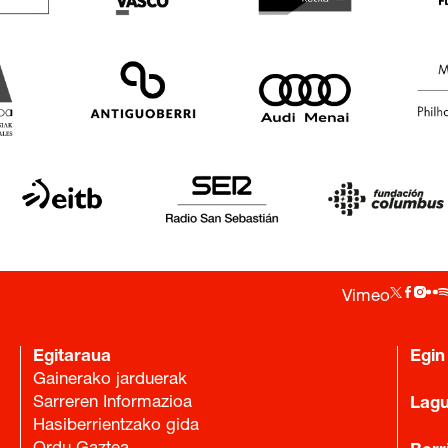
Vimeo
Egitaraua
Egin
Gainerako jarduerak
Sarreren Informazioa
Lag
Hasiberrientzako gida