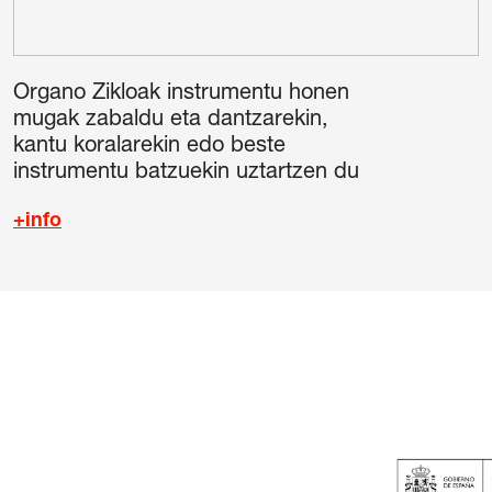
Organo Zikloak instrumentu honen
mugak zabaldu eta dantzarekin,
kantu koralarekin edo beste
instrumentu batzuekin uztartzen du
+info