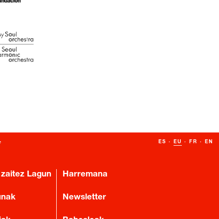
ES
·
EU
·
FR
·
EN
 zaitez Lagun
Harremana
unak
Newsletter