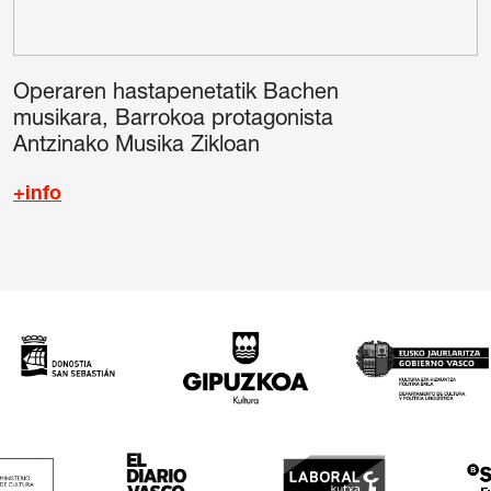
Operaren hastapenetatik Bachen
musikara, Barrokoa protagonista
Antzinako Musika Zikloan
+info