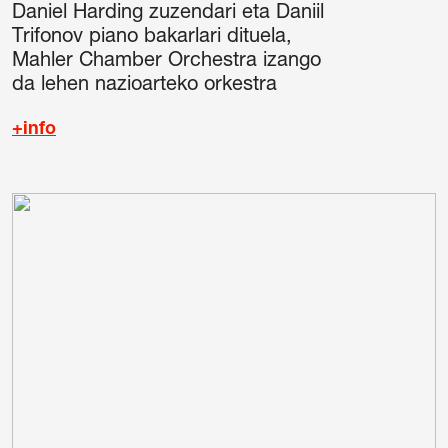
Daniel Harding zuzendari eta Daniil
Trifonov piano bakarlari dituela,
Mahler Chamber Orchestra izango
da lehen nazioarteko orkestra
+info