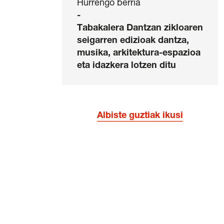
Hurrengo berria
-
Tabakalera Dantzan zikloaren
seigarren edizioak dantza,
musika, arkitektura-espazioa
eta idazkera lotzen ditu
Albiste guztiak ikusi