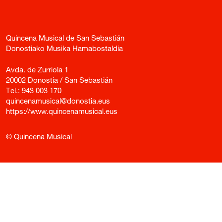
Quincena Musical de San Sebastián
Donostiako Musika Hamabostaldia
Avda. de Zurriola 1
20002 Donostia / San Sebastián
Tel.:
943 003 170
quincenamusical@donostia.eus
https://www.quincenamusical.eus
© Quincena Musical