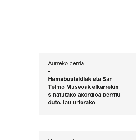
Aurreko berria
-
Hamabostaldiak eta San
/
Cookie politika
/
Sarrerak erosteko
Telmo Museoak elkarrekin
sinatutako akordioa berritu
dute, lau urterako