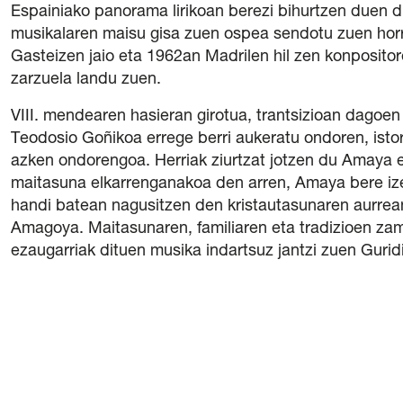
Espainiako panorama lirikoan berezi bihurtzen duen d
musikalaren maisu gisa zuen ospea sendotu zuen hor
Gasteizen jaio eta 1962an Madrilen hil zen konpositor
zarzuela landu zuen.
VIII. mendearen hasieran girotua, trantsizioan dagoen
Teodosio Goñikoa errege berri aukeratu ondoren, isto
azken ondorengoa. Herriak ziurtzat jotzen du Amaya 
maitasuna elkarrenganakoa den arren, Amaya bere 
handi batean nagusitzen den kristautasunaren aurre
Amagoya. Maitasunaren, familiaren eta tradizioen za
ezaugarriak dituen musika indartsuz jantzi zuen Guridi