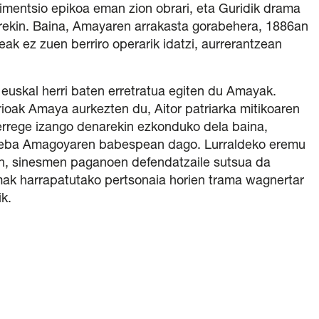
imentsio epikoa eman zion obrari, eta Guridik drama
rekin. Baina, Amayaren arrakasta gorabehera, 1886an
eak ez zuen berriro operarik idatzi, aurrerantzean
 euskal herri baten erretratua egiten du Amayak.
rioak Amaya aurkezten du, Aitor patriarka mitikoaren
errege izango denarekin ezkonduko dela baina,
izeba Amagoyaren babespean dago. Lurraldeko eremu
an, sinesmen paganoen defendatzaile sutsua da
mak harrapatutako pertsonaia horien trama wagnertar
k.