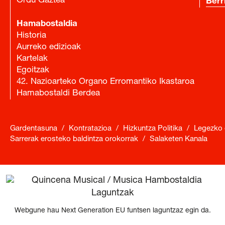
Ordu Gaztea
Berr
Hamabostaldia
Historia
Aurreko edizioak
Kartelak
Egoitzak
42. Nazioarteko Organo Erromantiko Ikastaroa
Hamabostaldi Berdea
Gardentasuna
/
Kontratazioa
/
Hizkuntza Politika
/
Legezko 
Sarrerak erosteko baldintza orokorrak
/
Salaketen Kanala
Webgune hau Next Generation EU funtsen laguntzaz egin da.