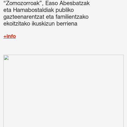
“Zomozorroak”, Easo Abesbatzak
eta Hamabostaldiak publiko
gazteenarentzat eta familientzako
ekoitzitako ikuskizun berriena
+info