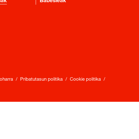
iak
Babesleak
oharra
/
Pribatutasun politika
/
Cookie politika
/