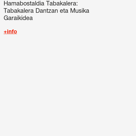
Hamabostaldia Tabakalera:
Tabakalera Dantzan eta Musika
Garaikidea
+info