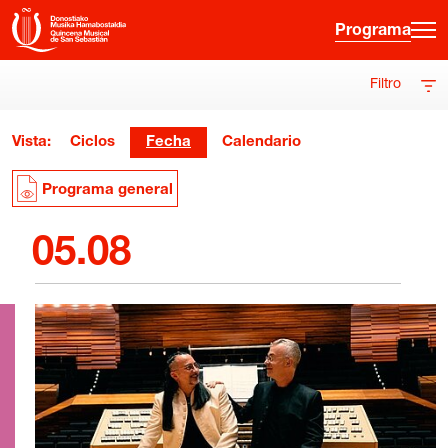
Programa
Filtro
·
·
·
ES
EU
FR
EN
Vista:
Ciclos
Fecha
Calendario
Programa
Programa general
Otras Actividades
05.08
Información entradas
Guía para principiantes
Hora joven
La Quincena
Historia
Ediciones anteriores