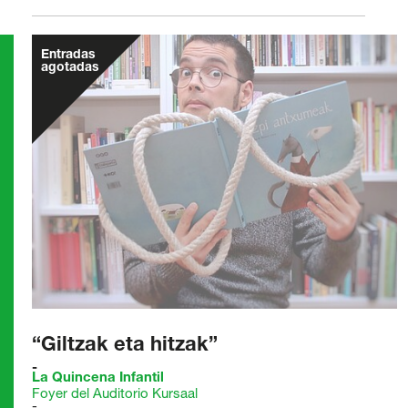
Entradas
agotadas
Transparencia
Contratación
Política lingüística
Aviso legal
Política de privacidad
Política de cookies
Condiciones generales de compra de entradas
Canal de denuncias
“Giltzak eta hitzak”
La Quincena Infantil
Foyer del Auditorio Kursaal