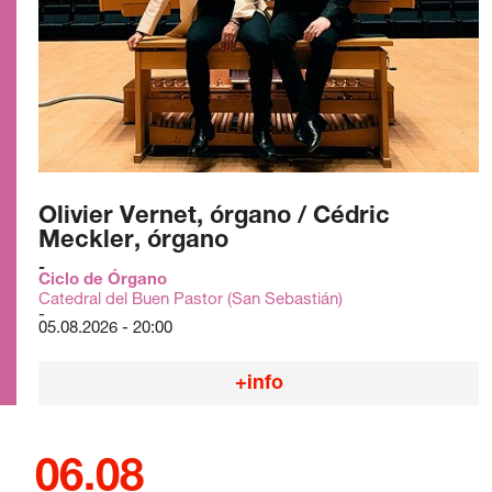
Carteles
Sedes Habituales
Curso de Órgano
La Quincena Verde
Hazte Amigo
Olivier Vernet, órgano / Cédric
Meckler, órgano
Amigos
Ciclo de Órgano
Noticias
Catedral del Buen Pastor (San Sebastián)
05.08.2026 - 20:00
Contacto
+info
Newsletter
Patrocinio
06.08