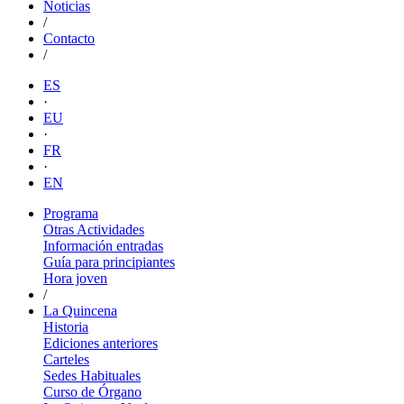
Noticias
/
Contacto
/
ES
·
EU
·
FR
·
EN
Programa
Otras Actividades
Información entradas
Guía para principiantes
Hora joven
/
La Quincena
Historia
Ediciones anteriores
Carteles
Sedes Habituales
Curso de Órgano