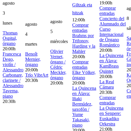
19:00h
agosto
Giltzak eta
Comprar
ag
hitzak
3
entradas
8
Concierto del
12:00h
agosto
lunes
Alumnado del
agosto
Comprar
sá
Curso
entradas
5
Thomas
4
Internacional
Brahms por
Ospital,
Sa
de Órgano
Trifonov,
miércoles
órgano
Ro
martes
Romántico
Harding y la
20:00h
ór
20:00h
Olivier
Mahler
Francesca
Benoît
Fr
La Quincena
Vernet,
20:00h
Dego,
Mernier,
Gi
en Álava:
órgano /
Comprar
violín /
órgano
in
KamBrass
Cédric
entradas
Alessandro
20:00h
20
Quintet
Meckler,
Elke Völker,
Carbonare,
Trío VibrArt
K
20:00h
órgano
órgano
clarinete /
20:30h
Qu
La Real
20:00h
20:00h
Alessandro
20
Cámara
La Quincena
Taverna,
C
20:30h
en Álava:
piano
en
Comprar
Iñaki
20:30h
entradas
Bermúdez,
La Quincena
saxofón /
en Senpere:
Yume
Euskadiko
Takasaki,
Orkestra
piano
21:00h
20:00h