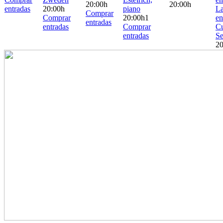
20:00h
20:00h
entradas
20:00h
piano
La
Comprar
Comprar
20:00h
1
en
entradas
entradas
Comprar
Cu
entradas
Se
20