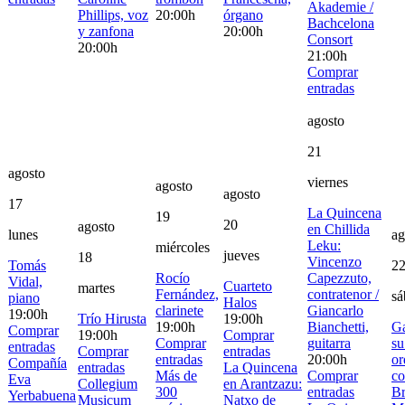
Akademie /
Phillips, voz
20:00h
órgano
Bachcelona
y zanfona
20:00h
Consort
20:00h
21:00h
Comprar
entradas
agosto
21
agosto
viernes
agosto
agosto
17
La Quincena
19
20
agosto
en Chillida
lunes
ag
Leku:
miércoles
jueves
18
Vincenzo
Tomás
2
Rocío
Capezzuto,
Vidal,
Cuarteto
martes
Fernández,
contratenor /
sá
piano
Halos
clarinete
Giancarlo
19:00h
Trío Hirusta
19:00h
19:00h
Bianchetti,
Ga
Comprar
19:00h
Comprar
Comprar
guitarra
su
entradas
Comprar
entradas
entradas
20:00h
or
Compañía
entradas
La Quincena
Más de
Comprar
co
Eva
Collegium
en Arantzazu:
300
entradas
B
Yerbabuena
Musicum
Natxo de