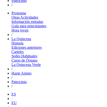
Patrocinio
/
Programa
Otras Actividades
Información entradas
Guía para principiantes
Hora joven
/
La Quincena
Historia
Ediciones anteriores
Carteles
Sedes Habituales
Curso de Órgano
La Quincena Verde
/
Hazte Amigo
/
Patrocinio
/
ES
·
EU