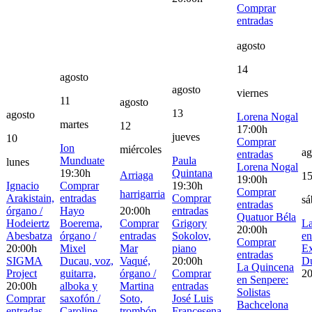
Comprar
entradas
agosto
14
agosto
agosto
viernes
11
agosto
13
agosto
Lorena Nogal
martes
12
17:00h
jueves
10
Comprar
Ion
miércoles
ag
entradas
Munduate
Paula
lunes
Lorena Nogal
19:30h
Quintana
Arriaga
1
19:00h
Ignacio
Comprar
19:30h
Comprar
harrigarria
Arakistain,
entradas
Comprar
sá
entradas
órgano /
Hayo
20:00h
entradas
Quatuor Béla
Hodeiertz
Boerema,
Comprar
Grigory
La
20:00h
Abesbatza
órgano /
entradas
Sokolov,
en
Comprar
20:00h
Mixel
Mar
piano
Ex
entradas
SIGMA
Ducau, voz,
Vaqué,
20:00h
D
La Quincena
Project
guitarra,
órgano /
Comprar
20
en Senpere:
20:00h
alboka y
Martina
entradas
Solistas
Comprar
saxofón /
Soto,
José Luis
Bachcelona
entradas
Caroline
trombón
Francesena,