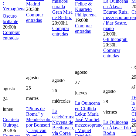
músicos
La Quincena
M
·
Madrid
Felipe &
para la
en Álava:
20
Yerbagüena
20:30h
Kuarteto
Gran Misa
Edurne Ruiz,
C
Comprar
Philiperena
Oscuro
de Berlioz
mezzosoprano
en
entradas
19:00h
brillante
20:00h
1
/ Iñar Sastre,
Comprar
20:00h
Comprar
piano
entradas
Comprar
entradas
20:00h
entradas
Gli Incogniti
20:30h
Comprar
entradas
ag
agosto
2
agosto
agosto
27
sá
25
agosto
26
agosto
jueves
Dv
martes
24
miércoles
28
La Quincena
la
"Pinos de
en Chillida
Mi
lunes
La
viernes
Roma" y
Leku: María
Ch
celebérrima
Cuarteto
Mendelssohn
José Montiel,
H
Novena de
La Quincena
Quiroga
por Bomsori
mezzosoprano
20
Beethoven,
en Álava: Trío
20:30h
y Jaap van
/ Miquel
C
vía Corea
Rodin
Comprar
Zweden
Estelrich,
en