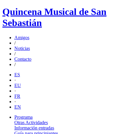
Quincena Musical de San
Sebastián
Amigos
/
Noticias
/
Contacto
/
ES
·
EU
·
FR
·
EN
Programa
Otras Actividades
Información entradas
Guía para principiantes